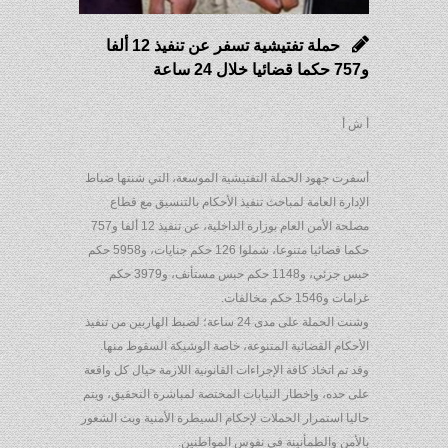
حملة تفتيشية تسفر عن تنفيذ 12 ألفا
و757 حكما قضائيا خلال 24 ساعة
أ ش أ
أسفرت جهود الحملة التفتيشية الموسعة، التي شنتها ضباط
الإدارة العامة لمباحث تنفيذ الأحكام بالتنسيق مع قطاع
مصلحة الأمن العام بوزارة الداخلية، عن تنفيذ 12 ألفا و757
حكما قضائيا متنوعا، شملوا 126 حكم جنايات، و5958 حكم
حبس جزئي، و1148 حكم حبس مستأنف، و3979 حكم
غرامات و1546 حكم مخالفات.
وشنت الحملة على مدى 24 ساعة؛ لضبط الهاربين من تنفيذ
الأحكام القضائية المتنوعة، خاصة الوشيكة السقوط منها.
وقد تم اتخاذ كافة الإجراءات القانونية اللازمة حيال كل واقعة
على حده، وإخطار النيابات المختصة لمباشرة التحقيق، ويتم
حاليا استمرار الحملات لإحكام السيطرة الأمنية وبث الشعور
بالأمن والطمأنينة في نفوس المواطنين.