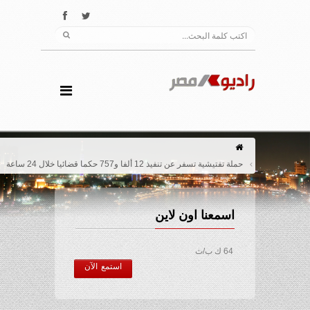
حملة تفتيشية تسفر عن تنفيذ 12 ألفا و757 حكما قضائيا خلال 24 ساعة
اسمعنا اون لاين
64 ك ب/ث
استمع الآن