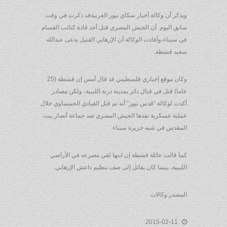
ويذكر أن وكالة أخبار سكاي نيوز العربيةقد ذكرت في وقت
سابق اليوم أن الجيش المصري قتل أحد قادة كتائب القسام
في سيناء،وأفادت الوكالة أن الإرهابي القتيل يدعى عبدالله
سعيد قشطة.
وكان موقع إخباري فلسطيني قد قال أمس إن قشطة (25
عاما) قتل في قتال دائر بمدينة درنة الليبية، ولكن مصادر
أكدت لوكالة “قدس نيوز” أنه تم قتل القيادي الحمساوي خلال
عملية عسكرية نفذها الجيش المصري ضد جماعة أنصار بيت
المقدس في شبه جزيرة سيناء.
كما قالت عائلة قشطة إن ابنها لقي مصرعه في الأراضي
الليبية، بينما كان يقاتل إلى صف تنظيم داعش الإرهابي.
المصدر:وكالات
2015-02-11