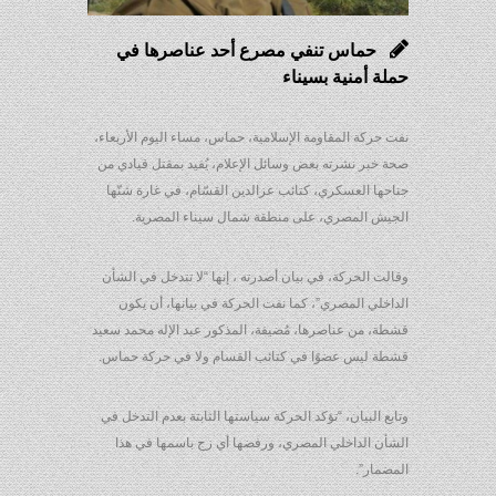
حماس تنفي مصرع أحد عناصرها في
حملة أمنية بسيناء
نفت حركة المقاومة الإسلامية، حماس، مساء اليوم الأربعاء،
صحة خبر نشرته بعض وسائل الإعلام، يُفيد بمقتل قيادي من
جناحها العسكري، كتائب عزالدين القسّام، في غارة شنّها
الجيش المصري، على منطقة شمال سيناء المصرية.
وقالت الحركة، في بيان أصدرته ، إنها “لا تتدخل في الشأن
الداخلي المصري”، كما نفت الحركة في بيانها، أن يكون
قشطة، من عناصرها، مُضيفة، المذكور عبد الإله محمد سعيد
قشطة ليس عضوًا في كتائب القسام ولا في حركة حماس.
وتابع البيان، “تؤكد الحركة سياستها الثابتة بعدم التدخل في
الشأن الداخلي المصري، ورفضها أي زج باسمها في هذا
المضمار”.