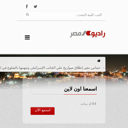
حماس تنفي إطلاق صواريخ علي الجانب الإسرائيلي وتتهمها بالضلوع في انهيارالمفاوضات
اسمعنا اون لاين
64 ك ب/ث
استمع الآن