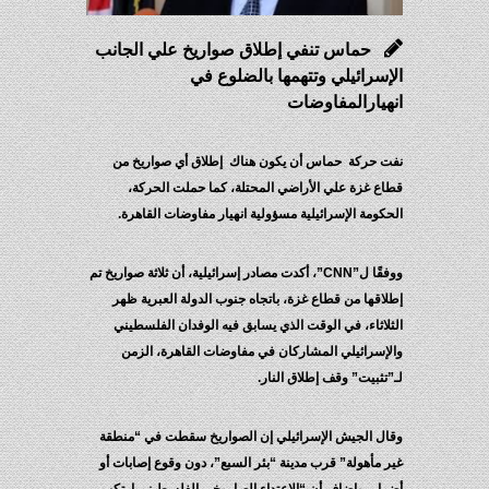
حماس تنفي إطلاق صواريخ علي الجانب
سرائيلي وتتهمها بالضلوع في
يارالمفاوضات
 حركة حماس أن يكون هناك إطلاق أي صواريخ من
ع غزة علي الأراضي المحتلة، كما حملت الحركة،
ومة الإسرائيلية مسؤولية انهيار مفاوضات القاهرة.
ووفقًا ل”CNN”، أكدت مصادر إسرائيلية، أن ثلاثة صواريخ تم
قها من قطاع غزة، باتجاه جنوب الدولة العبرية ظهر
اثاء، في الوقت الذي يسابق فيه الوفدان الفلسطيني
إسرائيلي المشاركان في مفاوضات القاهرة، الزمن
ثبيت” وقف إطلاق النار.
ل الجيش الإسرائيلي إن الصواريخ سقطت في “منطقة
مأهولة” قرب مدينة “بئر السبع”، دون وقوع إصابات أو