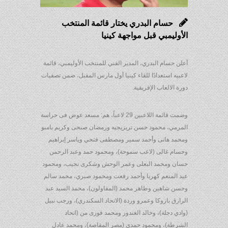
حسام البدري يختار قائمة المنتخب
الأوليمبي قبل مواجهة كينيا
أعلن حسام البدري، المدير الفني للمنتخب الأوليمبي، قائمة
لاعبيه استعدادًا للقاء كينيا أول مارس المقبل، ضمن تصفيات
دورة الالعاب الإفريقية.
وضمت قائمة اللاعبين 29 لاعباً، هم: مسعد عوض فى حراسة
المرمي، محمود حسن تريزيجيه ورمضان صبحى وكريم بامبو
ومحمد هانى وأحمد سمير ومصطفى فتحي وياسر إبراهيم
وحسام غالى (لاعب سموحة)، ومحمود حمد وعبد الرحمن
حسان ومحمد البعلى وعمر الوحش وشكرى نجيب، ومحمود
عبد المنعم كهربا وأحمد رفعت ومحمود صبري، محمد سالم
وحسن شاهين وطاهر محمد (المقاولون)، محمد السيد عبد
الرازق بازوكا وعمرو وردة (الاتحاد السكندري)، ورجب نبيل
(وادي دجلة)، وخالد الغندور ومحمد فوزى من (اتحاد
الشرطة)، ومحمود حمدي (مصر المقاصة)، ومحمد عادل