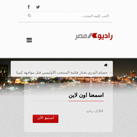
حسام البدري يختار قائمة المنتخب الأوليمبي قبل مواجهة كينيا
اسمعنا اون لاين
64 ك ب/ث
استمع الآن