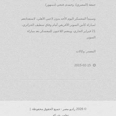
جمعة (المصري)، وحمدى فتحي (دمنهور).
وسيبدأ المعسكر اليوم الأحد بدون لاعبي الأهلي، لاستعدادهم
لمباراة كأس السوبر الأفريقي أمام وفاق سطيف الجزائري،
21 فبراير الجاري، وينضم اللاعبون للمعسكر بعد مباراة
السوبر.
المصدر: وكالات
2015-02-15
© 2026 راديو مصر - جميع الحقوق محفوظة. |
تطوير شركة