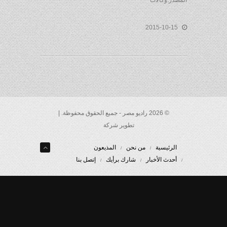
المصدر:وكالات
2015-10-15
© 2026 راديو مصر - جميع الحقوق محفوظة. |
تطوير شركة
الرئيسية
من نحن
المذيعون
أحدث الأخبار
شارك برأيك
إتصل بنا