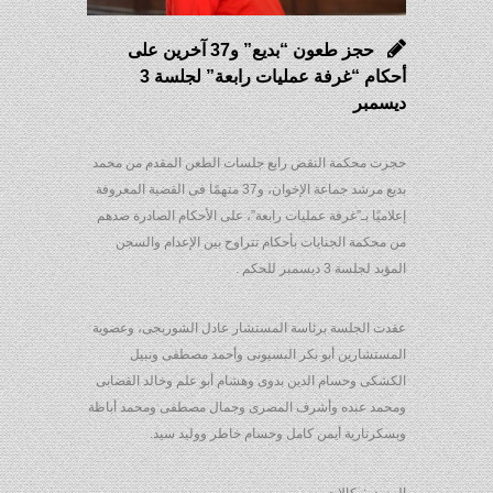
حجز طعون “بديع” و37 آخرين على
أحكام “غرفة عمليات رابعة” لجلسة 3
ديسمبر
حجزت محكمة النقض رابع جلسات الطعن المقدم من محمد
بديع مرشد جماعة الإخوان، و37 متهمًا فى القضية المعروفة
إعلاميًا بـ”غرفة عمليات رابعة”، على الأحكام الصادرة ضدهم
من محكمة الجنايات بأحكام تتراوح بين الإعدام والسجن
المؤبد لجلسة 3 ديسمبر للحكم .
عقدت الجلسة برئاسة المستشار عادل الشوربجى، وعضوية
المستشارين أبو بكر البسيونى وأحمد مصطفى ونبيل
الكشكى وحسام الدين بدوى وهشام أبو علم وخالد القضابى
ومحمد عبده وأشرف المصرى وجمال مصطفى ومحمد أباظة
وبسكرتارية أيمن كامل وحسام خاطر ووليد سيد.