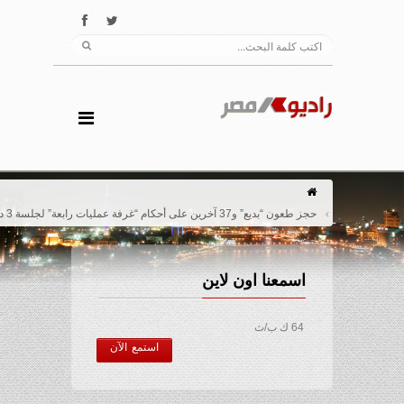
حجز طعون “بديع” و37 آخرين على أحكام “غرفة عمليات رابعة” لجلسة 3 ديسمبر
اسمعنا اون لاين
64 ك ب/ث
استمع الآن