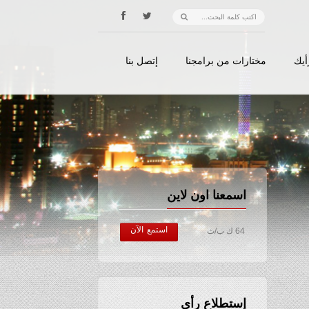
أيك
مختارات من برامجنا
إتصل بنا
اسمعنا اون لاين
استمع الآن
64 ك ب/ث
إستطلاع رأي