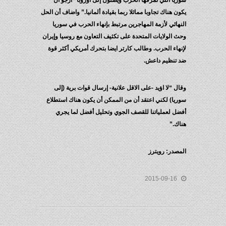
سوريا التي تمزقها الحرب ويصلون إلى أوروبا “أرجو أن
يكون هناك تجاوبا مماثلا ربما بقيادة ألمانيا.” واضاف أن الحل
النهائي لأزمة المهاجرين مرتبط بإنهاء الحرب في سوريا
وحث الولايات المتحدة على تكثيف التعاون مع روسيا وإيران
لإنهاء الحرب. وطالب كارتر ايضا بتحرك أمريكي أكثر قوة
ضد تنظيم داعش.
وقال “لا اؤيد -على الاقل علانية- إرسال قوات برية (إلى
سوريا) لكني اعتقد أن من الممكن أن يكون هناك استطلاع
أفضل لعملياتنا للقصف الجوي وتحليل أفضل لما يجري
هناك.”
المصدر: رويترز
2015-09-16