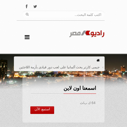
جيمى كارتر يحث ألمانيا على لعب دور قيادى بأزمة اللاجئين
اسمعنا اون لاين
64 ك ب/ث
استمع الآن