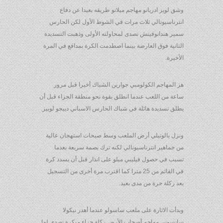
وشق لويز ادريانو مهاجم ميلانو طريقه بعيدا عن دفاع
انترناسيونالي ثلاث مرات في الشوط الأول لكن الحارس
سمير هندانوفيتش تصدى لمحاولته الأولى وذهبت التسديدة
الثانية فوق العارضة بينما اصطدمت الكرة بمدافع في المرة
الأخيرة.
هز المهاجم الكولومبي جوارين الشباك أخيرا قبل مرور
ساعة من اللعب عندما انطلق بقوة نحو منطقة الجزاء قبل أن
يطلق تسديدة هائلة في شباك الحارس الاسباني دييجو لوبيز.
ونزل بالوتيلي أرض الملعب وسط صيحات استهجان عالية
من جماهير انترناسيونالي لكنه ترك بصمة سريعة بعدما
تسبب في حصول فيليبي ميلو على انذار قبل أن يسدد كرة
في القائم من 25 مترا كما اقترب مرة أخرى من التسجيل
بعد ركلة حرة من مدى بعيد.
وبدأت الاثارة على ملعب ساسولو عندما أهدر نيكولا
سانسوني مهاجم أصحاب الأرض ركلة جزاء مبكرة تصدى لها