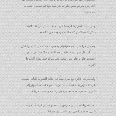
الحارس ماركو سبورتيلو ثم هز بينيا مهاجم تشيلي الشباك
بعد قليل.
وحول بينيا تمريرة عرضية من ناحية اليسار ببراعة فائقة
داخل الشباك بركلة خلفية مزدوجة من 12 مترا.
وتعادل فرانشيسكو مانيانيلي بتسديدة هائلة من 35 مترا لكن
بينيا استغل تمريرة خاطئة ليعيد المقدمة لاتلانتا ثم انتزع
انطونيو فلورو فلوريس نقطة لساسولو قبل نهاية الشوط
الأول.
واستمرت الاثارة مع طرد بينيا في بداية الشوط الثاني بسبب
عرقلة متهورة ثم تبعه سيم فرساليكو لاعب ساسولو إلى
خارج الملعب بعدما تسبب في ركلة جزاء ضد فريقه.
لكن اندريا كونسيلي حارس ساسولو تصدى لركلة الجزاء
التي نفذها ماكسي موراليس مهاجم اتلانتا.