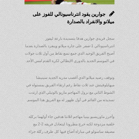
جوارين يقود انترناسيونالي للفوز على
ميلانو والانفراد بالصدارة
سجل فريدي جوارين هدفا بتسديدة بارعة ليفوز
انترناسيونالي 1-صفر على جاره ميلانو وينفرد بالصدارة بعدما
أصبح الفريق الوحيد الذي جمع تسع نقاط من أول ثلاث جولات
في الموسم الجديد بالدوري الايطالي لكرة القدم امس الأحد.
وتوقف رصيد ميلانو الذي أغضب مدربه الجديد سينيشا
ميهايلوفيتش عند ثلاث نقاط رغم ارتقاء الفريق بمستواه في
الشوط الثاني مع نزول المهاجم ماريو بالوتيلي الذي ارتدت
تسديدته من القائم في أول ظهور له مع الفريق هذا الموسم.
وأحرز ماوريسيو بينيا مهاجم اتلانتا هدفين جاء أولهما بركلة
خلفية مزدوجة لكنه خرج مطرودا ليتعادل فريقه 2-2 مع
مضيفه ساسولو في مباراة أضاع فيها كل طرف ركلة جزاء.