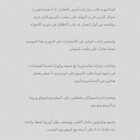
كما انتهت ثلاث مباريات أخرى بالتعادل 2-2 بعدما اهتزت
شباك كاربي قرب النهاية على ملعب باليرمو الذي حرم
منافسه من أول انتصار له على الاطلاق في دوري الأضواء.
واستمر غياب نابولي عن الانتصارات في الدوري هذا الموسم
بعدما تعادل على ملعب امبولي.
وتأجلت مباراة سامبدوريا مع ضيفه بولونيا تحسبا لفيضانات
في جنوة فيما تغلب لاتسيو على اودينيزي 2-صفر بفضل
هدفين من اليساندرو ماتري.
ويتقدم انترناسيونالي بنقطتين على كييفو وساسولو وروما
وباليرمو وتورينو.
وجمع يوفنتوس حامل اللقب ووصيف بطل أوروبا نقطة واحدة
بعد تعادله 1-1 على أرضه مع كييفو يوم السبت.