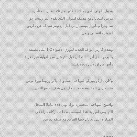
وحول نابولي الذي يملك نقطتين من ثلاث مباريات تأخره
مرتين ليتعادل مع مضيفه امبولي الذي تقدم عبر ريتشاردو
سابونارا ومانويل بوتشياريلي قبل أن تهتز شباكه عن طريق
لورينزو انسيني وآلان.
وتقدم كاربي الوافد الجديد لدوري الأضواء 2-1 على مضيفه
باليرمو الذي أدرك التعادل قبل دقيقتين من النهاية عبر ضربة
رأس من اوروس ديورديفيتش.
وكان ماركو بوريلو المهاجم السابق لميلانو وروما ويوفنتوس
منح كاربي المقدمة بعدما سجل أول هدف له مع النادي.
وافتتح المهاجم المخضرم لوكا توني (38 عاما) السجل
التهديفي لفيرونا هذا الموسم بعدما نفذ ركلة جزاء في
المباراة التي تعادل فيها الفريق مع ضيفه تورينو.
رويترز