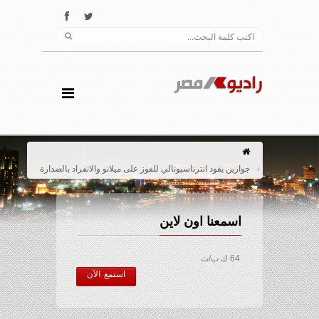
جوارين يقود انترناسيونالي للفوز على ميلانو والانفراد بالصدارة
اسمعنا اون لاين
64 ك ب/ث
استمع الآن