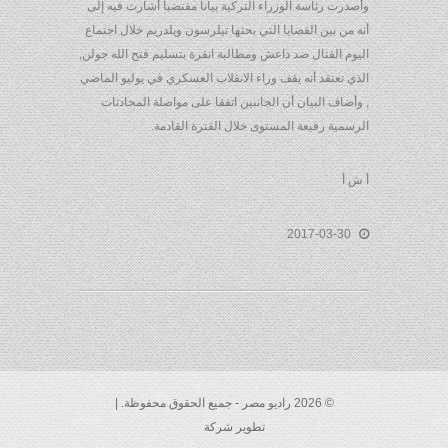
وأصدرت رئاسة الوزراء التركية بيانا مقتضبا أشارت فيه إلى
أنه من بين القضايا التي بحثها تيلرسون ويلدريم خلال اجتماع
اليوم القتال ضد داعش ومطالبة انقرة بتسليم فتح الله جولن,
الذي تعتقد أنه يقف وراء الانقلاب العسكري في يوليو الماضي
, وأضاف البيان أن الجانبين اتفقا على مواصلة المحادثات
الرسمية رفيعة المستوى خلال الفترة القادمة.
أ ش أ
2017-03-30
© 2026 راديو مصر - جميع الحقوق محفوظة. |
تطوير شركة