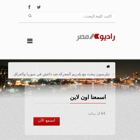
تيلرسون يبحث مع يلدريم المعركة ضد داعش في سوريا والعراق
اسمعنا اون لاين
64 ك ب/ث
استمع الآن