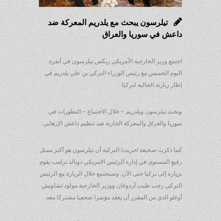
تيلرسون يبحث مع يلدريم المعركة ضد
داعش في سوريا والعراق
اجتمع وزير الخارجية الأمريكي ريكس تيلرسون في أنقرة
اليوم الخميس مع رئيس الوزراء التركي بن علي يلدريم في
إطار زيارته الحالية لتركيا .
وبحث تيلرسون ويلدريم – خلال الاجتماع – التطورات في
سوريا والعراق والمعركة الجارية ضد تنظيم داعش الإرهابي.
كما ذكرت صحيفة /حريت/ التركية أن تيلرسون هو أكبر ممثل
رفيع المستوى في إدارة الرئيس الامريكي دونالد ترامب يقوم
بزيارة إلى تركيا حتى الآن, وسيجتمع خلال الزيارة مع الرئيس
التركي رجب طيب أردوغان ووزير الخارجية مولود تشاويش
أوغلو الذي من المقرر أن يعقد مؤتمرا صحفيا مشتركا معه.