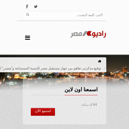
توقيع مذكرتى تفاهم بين جهاز مستقبل مصر للتنمية المستدامة و”مصدر” الإماراتية
اسمعنا اون لاين
64 ك ب/ث
استمع الآن