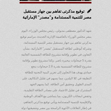
توقيع مذكرتى تفاهم بين جهاز مستقبل
مصر للتنمية المستدامة و”مصدر” الإماراتية
شهد الدكتور مصطفى مدبولي، رئيس مجلس الوزراء، اليوم
بمقر مجلس الوزراء بالعاصمة الإدارية الجديدة، مراسم توقيع
مذكرتي تفاهم بين جهاز مستقبل مصر للتنمية المستدامة،
وشركة أبوظبي لطاقة المستقبل “مصدر” الاماراتية، بشأن
التعاون في تطوير وإقامة مشروع للطاقة الشمسية العائمة
بقدرة 5 جيجاوات ببحيرة ناصر، وكذا مشروع تطوير وإقامة
مشروع للطاقة الشمسية بقدرة 2.8 جيجاوات بنجع
حمادي.يهدف هذا التعاون إلى تعزيز البنية التحتية للطاقة
النظيفة في كلا البلدين، مما يسهم في تقليل التكاليف على
المدى الطويل وتحقيق أمن الطاقة، كما يسهم الجهد
المشترك في تقليل الاعتماد على مصادر الطاقة التقليدية،
وخفض انبعاثات الكربون، بما يتماشى مع الأهداف الوطنية
والإقليمية للتنمية المستدامة.ويأتي توقيع مذكرتي التفاهم،
في إطار العلاقات الأخوية الراسخة بين مصر وشقيقتها دولة