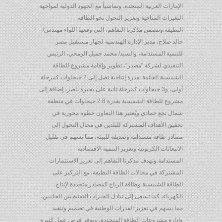
الإمارات العربية المتحدة، وتماشياً مع الجهود الدولية لمواجهة
التغيرات المناخية وتعزيز التحول نحو الطاقة
النظيفة.وتتضمن مذكرتا التفاهم، التي وقعها اللواء مهندس/
خالد صلاح، مدير الإدارة الهندسية لجهاز مستقبل مصر
للتنمية المستدامة، والسيد/ محمد جميل الرمحي، الرئيس
التنفيذي لشركة “مصدر”، تطوير وإقامة مشروع للطاقة
الشمسية العائمة بقدرة إنتاجية تصل إلى 2 جيجاوات كمرحلة
أولى، و3 جيجاوات كمرحلة ثانية على بحيرة ناصر، إضافة إلى
مشروع للطاقة الشمسية بقدرة 2.8 جيجاوات في منطقة
شمال نجع حمادي.ويُعتبر هذا التعاون خطوة محورية في
تحقيق الأهداف المشتركة للبلدين في مجال التحول إلى
مصادر طاقة مستدامة وصديقة للبيئة، مما يسهم في تقليل
الانبعاثات الكربونية وتعزيز التنمية الاقتصادية
المستدامة.وتهدف مذكرتا التفاهم إلى تعزيز الاستثمارات
المشتركة في مجالات الطاقة النظيفة، مع التركيز على
الطاقة الشمسية وطاقة الرياح كمصادر متجددة لإنتاج
الكهرباء، كما تسعى إلى تبادل الخبرات التقنية بين الجانبين،
مما يسهم في تعزيز القدرات الوطنية في تصميم وتنفيذ
وإدارة مشروعات الطاقة المتجددة، ويوفر فرص عمل كثيرة