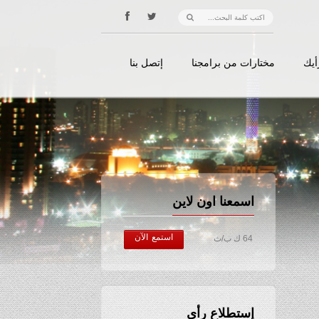
أيك
مختارات من برامجنا
إتصل بنا
اسمعنا اون لاين
استمع الآن
64 ك ب/ث
إستطلاع رأي