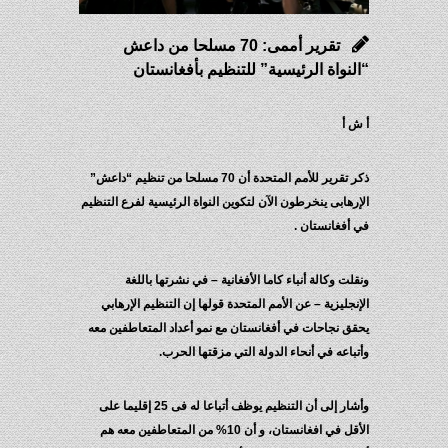
تقرير أممى: 70 مسلحا من داعش
“النواة الرئيسية” للتنظيم بأفغانستان
أ ش أ
ذكر تقرير للأمم المتحدة أن 70 مسلحا من تنظيم “داعش”
الإرهابى ينخرطون الآن لتكوين النواة الرئيسية لفرع التنظيم
في أفغانستان .
ونقلت وكالة أنباء كاما الأفغانية – في نشرتها باللغة
الإنجليزية – عن الأمم المتحدة قولها إن التنظيم الإرهابي
يحقق نجاحات في أفغانستان مع نمو أعداد المتعاطفين معه
وأتباعه في أنحاء الدولة التي مزقتها الحرب.
وأشار إلى أن التنظيم يوظف أتباعا له فى 25 إقليما على
الأقل في افغانستان، و أن 10% من المتعاطفين معه هم