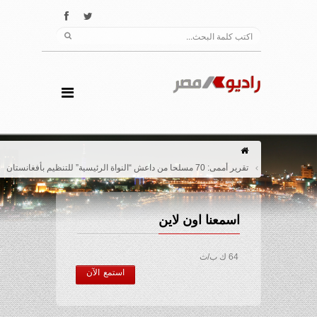
تقرير أممى: 70 مسلحا من داعش “النواة الرئيسية” للتنظيم بأفغانستان
اسمعنا اون لاين
64 ك ب/ث
استمع الآن