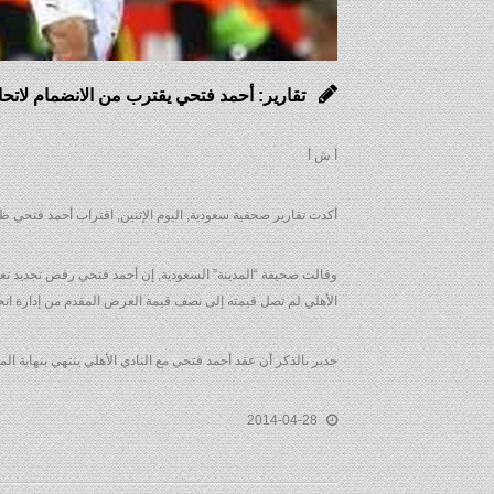
تقارير: أحمد فتحي يقترب من الانضمام لاتح
أ ش أ
أكدت تقارير صحفية سعودية, اليوم الإثنين, اقتراب أحمد فتحي ظه
وقالت صحيفة “المدينة” السعودية, إن أحمد فتحي رفض تجديد تعا
الأهلي لم تصل قيمته إلى نصف قيمة العرض المقدم من إدارة اتح
جدير بالذكر أن عقد أحمد فتحي مع النادي الأهلي ينتهي بنهاية ا
2014-04-28