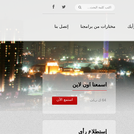
أيك
مختارات من برامجنا
إتصل بنا
اسمعنا اون لاين
استمع الآن
64 ك ب/ث
إستطلاع رأي