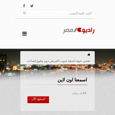
تفجير عبوة ناسفة جنوب العريش دون وقوع إصابات
اسمعنا اون لاين
64 ك ب/ث
استمع الآن