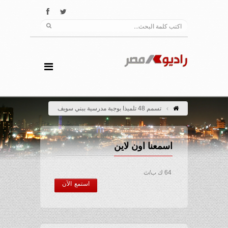
تسمم 48 تلميذا بوجبة مدرسية ببني سويف
اسمعنا اون لاين
64 ك ب/ث
استمع الآن