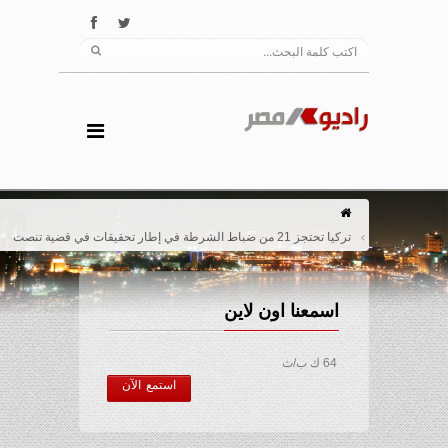
تركيا تحتجز 21 من ضباط الشرطة في إطار تحقيقات في قضية تنصت
اسمعنا اون لاين
64 ك ب/ث
استمع الآن