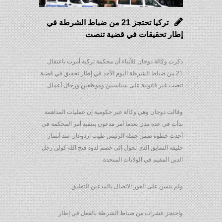
تركيا تحتجز 21 من ضباط الشرطة في
إطار تحقيقات في قضية تنصت
ذكرت وكالة دوجان للأنباء أن محكمة تركية أمرت باعتقال
21 من ضباط الشرطة اليوم الأحد في إطار تحقيق في قضية
تنصت غير قانونية على سياسيين وموظفين ورجال أعمال.
وقالت دوجان وهي وكالة غير حكومية إن عمليات المداهمة
بدأت في عدة مدن بعدما أمر مدعون بتنفيذ أمر المحكمة في
أحدث خطوة ضمن حملة الرئيس طيب اردوغان ضد أنصار
حليفه السابق الذي تحول إلى خصم لدود فتح الله كولن رجل
الدين المقيم في الولايات المتحدة.
ولم يتسن على الفور الاتصال بالمدعين للتعليق.
واحتجز عشرات من ضباط الشرطة بالفعل في إطار