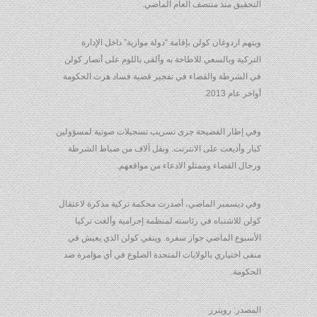
التحقيق منذ منتصف العام الماضي.
ويتهم اردوغان كولن بإقامة “دولة موازية” داخل الإدارة
التركية وبالسعي للاطاحة به وألقى باللوم على أنصار كولن
في الشرطة والقضاء في تفجير قضية فساد هزت الحكومة
أواخر عام 2013.
وفي إطار الفضيحة جرى تسريب تسجيلات صوتية لمسؤولين
كبار وأذيعت على الانترنت. ونقل آلاف من ضباط الشرطة
ورجال القضاء وممثلو الادعاء من مواقعهم.
وفي ديسمبر الماضي، أصدرت محكمة تركية مذكرة لاعتقال
كولن للاشتباه في رئاسته لمنظمة إجرامية وألغت تركيا
الأسبوع الماضي جواز سفره. وينفي كولن الذي يعيش في
منفى اختياري بالولايات المتحدة الضلوع في أي مؤامرة ضد
الحكومة.
المصدر: رويترز