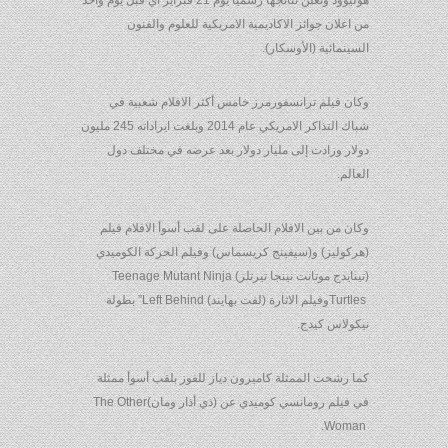
هوليوود وتعلن نتائجها رسميا يوم 21 فبراير أي قبل يوم واحد
من اعلان جوائز الاكاديمية الامريكية للعلوم والفنون
السينمائية (الأوسكار).
وكان فيلم ترانسفورمرز خامس أكثر الافلام شعبية في
شباك التذاكر الامريكي عام 2014 وبلغت ايراداته 245 مليون
دولار وزادت إلى مليار دولار بعد عرضه في مختلف دول
العالم.
وكان من بين الافلام الحاصلة على لقب أسوأ الافلام فيلم
(هركوليز) و(سيفينج كريسماس) وفيلم الحركة الكوميدي
(تينايدج موتانت نينجا تيرتلز) Teenage Mutant Ninja
Turtles‭ ‬وفيلم الاثارة (لفت بهايند)‭”Left Behind ‬ بطولة
نيكولاس كيدج.
كما رشحت الممثلة كاميرون دياز للفوز بلقب أسوأ ممثلة
في فيلم رومانسي كوميدي عن (ذي أذار ومان)‭The Other
Woman ‬.