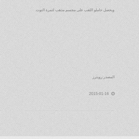
ويحصل حاملو اللقب على مجسم مذهب لثمرة التوت.
المصدر:رويترز
2015-01-16