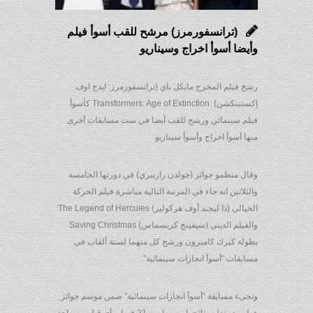
(ترانسفورمرز) مرشح للقب أسوأ فيلم
وأيضا أسوأ اخراج وسيناريو
رشح فيلم المخرج مايكل باي (ترانسفورمرز: ايدج اوف
إكستينكشن) ‭ ‬Transformers: Age of Extinction‭ ‬كأسوأ
فيلم سينمائي ورشح للقب أيضا في ست مسابقات أخرى
منها أسوأ اخراج وأسوأ سيناريو.
وقال منظمو جوائز (جولدن رازبيري) في دورتها الخامسة
والثلاثين انه جاء في المرتبة التالية مباشرة فيلم الحركة
بطولة كيرك كاميرون ورشح كل منهما لستة ألقاب في
مسابقات “أسوأ انجازات سينمائية”.
وتجيء مسابقة “أسوأ انجازات سينمائية” ضمن موسم جوائز