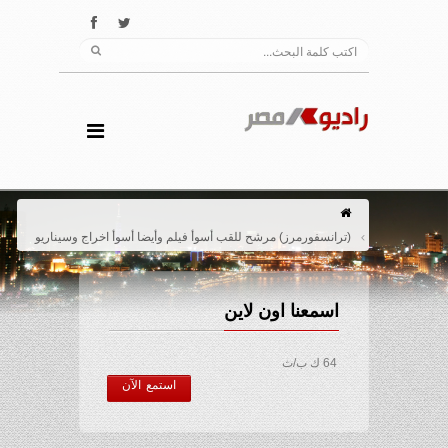
(ترانسفورمرز) مرشح للقب أسوأ فيلم وأيضا أسوأ اخراج وسيناريو
اسمعنا اون لاين
64 ك ب/ث
استمع الآن