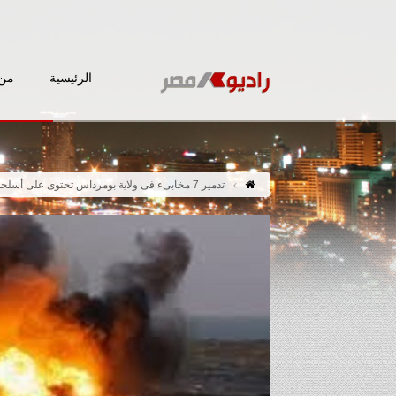
الرئيسية
من 
تدمير 7 مخابىء فى ولاية بومرداس تحتوى على أسلحة ومواد أخرى