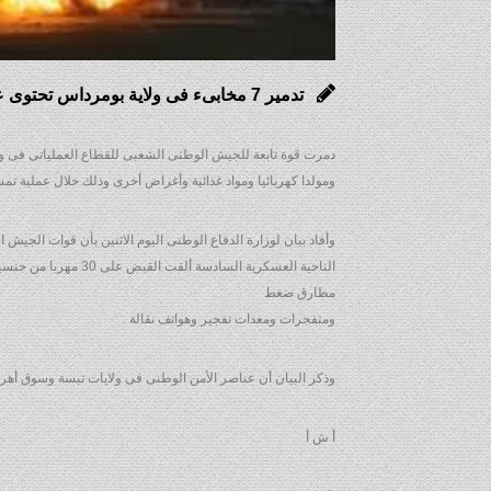
تدمير 7 مخابىء فى ولاية بومرداس تحتوى على أسلحة ومواد أخرى
ومولدا كهربائيا ومواد غذائية وأغراض أخرى وذلك خلال عملية ت
وأفاد بيان لوزارة الدفاع الوطنى اليوم الاثنين بأن قوات الجيش
مطارق ضغط
ومتفجرات ومعدات تفجير وهواتف نقالة .
وذكر البيان أن عناصر الأمن الوطنى فى ولايات تبسة وسوق أهراس وقالمة أوقفت 9 مهاجرين غير شرعيين بإق
أ ش أ