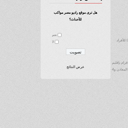
هل ترى موقع راديو مصر مواكب
للأحداث؟
نعم
 عليها أمس حيث توجد بها قنبلة تقليدية الصنع و15 لغما مضادا للأفراد
لا
زام بإقليم
عرض النتائج
الناحية العسكرية السادسة ألقت القبض على 30 مهربا من جنسيات مختلفة وضبطت شاحنة وسيارة رباعية الدفع و25 طنا من الأسمنت و10 أجهزة كشف عن المعادن و4