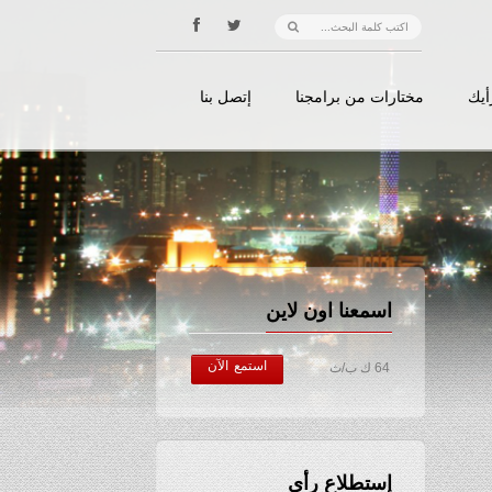
أيك
مختارات من برامجنا
إتصل بنا
اسمعنا اون لاين
استمع الآن
64 ك ب/ث
إستطلاع رأي