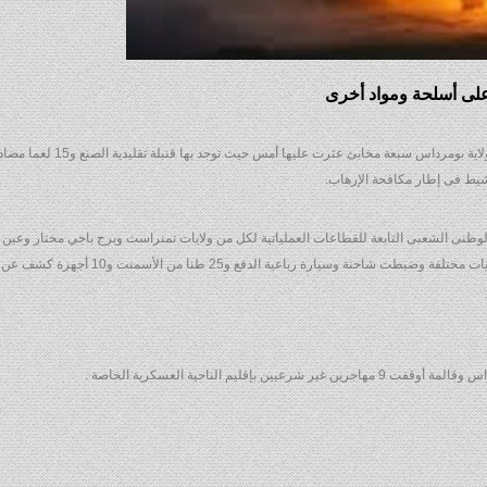
دمرت قوة تابعة للجيش الوطنى الشعبى للقطاع العملياتى فى ولاية بومرداس سبعة مخابئ عثرت
مشيط فى إطار مكافحة الإرهاب.
 الوطنى الشعبى التابعة للقطاعات العملياتية لكل من ولايات تمنراست وبرج باجي مختار وعين ق
ليم الناحية العسكرية الخاصة .