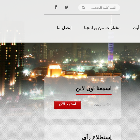
أيك
مختارات من برامجنا
إتصل بنا
اسمعنا اون لاين
استمع الآن
64 ك ب/ث
إستطلاع رأي