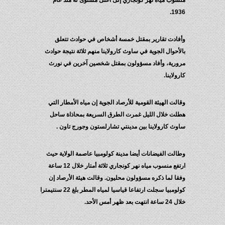
منسوب مياه نهر كونجاري إلى أعلى مستوى له منذ عام
1936.
وأفادت تقارير بمقتل خمسة أشخاص في حوادث تتعلق
بالأحوال الجوية في ساوث كارولاينا منهم ثلاثة نتيجة حوادث
مرورية، وأفاد مسؤولون بمقتل شخصين آخرين في نورث
كارولاينا.
وقالت الهيئة القومية للأرصاد الجوية إن مياه الأمطار التي
هطلت خلال الليل غمرت الطرق السريعة بمحاذاة ساحل
ساوث كارولاينا بين مدينتي تشارلستون وجورج تاون .
وطالت الفيضانات أيضا مدينة كولومبيا عاصمة الولاية حيث
ارتفع منسوب مياه نهر كونجاري ثلاثة أمتار خلال 12 ساعة
وفقا لما ذكره مسؤولون محليون. وقالت هيئة الأرصاد إن
كولومبيا سجلت ارتفاعا قياسيا لمياه المطر بلغ 22 سنتيمترا
خلال 24 ساعة انتهت بعد ظهر أمس الأحد.