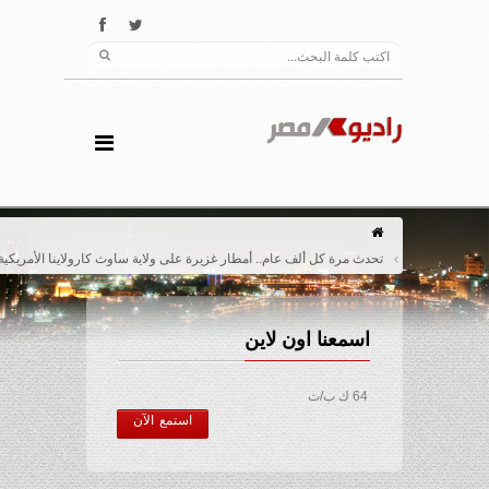
تحدث مرة كل ألف عام.. أمطار غزيرة على ولاية ساوث كارولاينا الأمريكية تقتل سبعة
اسمعنا اون لاين
64 ك ب/ث
استمع الآن