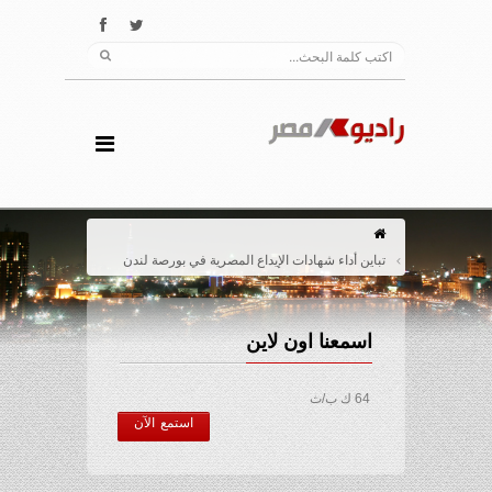
تباين أداء شهادات الإيداع المصرية في بورصة لندن
اسمعنا اون لاين
64 ك ب/ث
استمع الآن