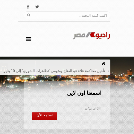
تأجيل محاكمة علاء عبدالفتاح ومتهمي “تظاهرات الشورى” إلى 10 يناير
اسمعنا اون لاين
64 ك ب/ث
استمع الآن