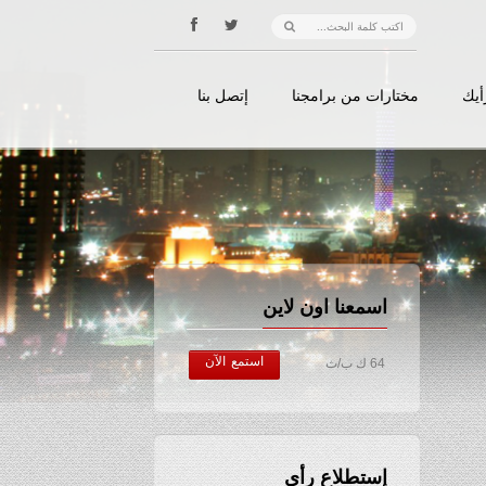
أيك
مختارات من برامجنا
إتصل بنا
اسمعنا اون لاين
استمع الآن
64 ك ب/ث
إستطلاع رأي