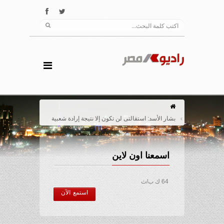
بشار الأسد: استقالتى لن تكون إلا نتيجة إرادة شعبية
اسمعنا اون لاين
64 ك ب/ث
استمع الآن