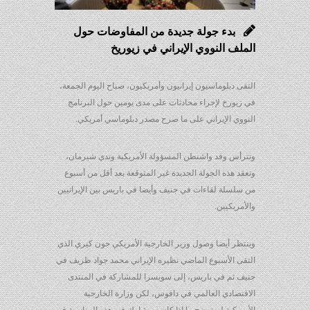
بدء جولة جديدة من المفاوضات حول
الملف النووي الإيراني في زيوريخ
التقى دبلوماسيون إيرانيون وأمريكيون، صباح اليوم الجمعة،
في زيورخ لإجراء محادثات على مدى يومين حول البرنامج
النووي الإيراني على ما صرح مصدر دبلوماسي أمريكي.
وتترأس وفد واشنطن المسؤولة الأمريكية وندي شيرمان،
وتعقد هذه الجولة الجديدة غير المتوقعة بعد أقل من أسبوع
من سلسلة لقاءات في جنيف وأيضا في باريس بين الإيرانيين
والأمريكيين.
وينتظر أيضا وصول وزير الخارجية الأمريكي جون كيري الذي
التقى الأسبوع الماضي نظيره الإيراني محمد جواد ظريف في
جنيف ثم في باريس، إلى سويسرا للمشاركة في المنتدى
الاقتصادي العالمي في دافوس، لكن وزارة الخارجية