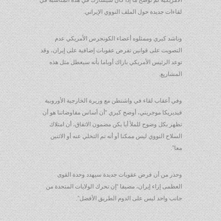
الأمريكية لم توضح ما إذا كان سيشارك في هذه المناسبة في
لقاءات جديدة حول الملف النووي الإيراني.
وناشد كيري وممثلوه أعضاء الكونجرس الأمريكي عدم
التصويت على قوانين تفرض عقوبات إضافية على إيران، وقد
توعد الرئيس الأمريكي باراك أوباما بأنه سيعطل مثل هذه
المشاريع.
وفي أعقاب لقاء في واشنطن مع وزيرة الخارجية الأوروبية
فيديريكا موجريني، أوضح كيري “أن أساس مفاوضاتنا هو أن
تظهر بكل وضوح للملأ أيا يكن مضمون الاتفاق، أن امتلاك
السلاح النووي ليس ممكنا أو أنه تم التخلي عنه أو الاثنين
معا”.
وحذر من أن فرض عقوبات جديدة سيهدد وحدة القوى
العظمى إزاء إيران، مضيفا “إن تحرك الولايات المتحدة من
جانب واحد ليس على الدوم الطريق الأفضل”.