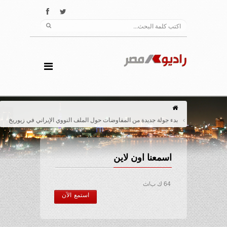
بدء جولة جديدة من المفاوضات حول الملف النووي الإيراني في زيوريخ
اسمعنا اون لاين
64 ك ب/ث
استمع الآن