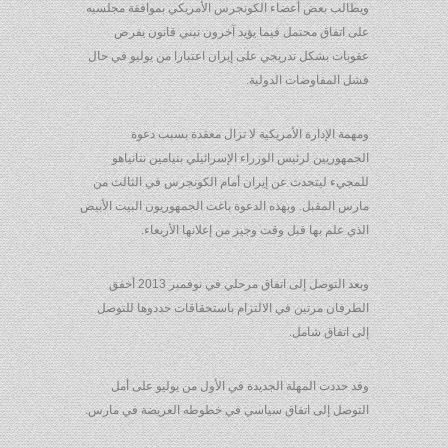
ويطالب بعض أعضاء الكونجرس الأمريكي بموافقة مجلسيه
على اتفاق محتمل فيما يؤيد آخرون تبني قانون يفرض
عقوبات بشكل تدريجي على إيران اعتبارا من يوليو في حال
فشل المفاوضات الدولية.
ومهمة الإدارة الأمريكية لا تزال معقدة بسبب دعوة
الجمهوريين لرئيس الوزراء الإسرائيلي بنيامين نتانياهو
للمجيء ليتحدث عن إيران أمام الكونجرس في الثالث من
مارس المقبل. وبهذه الدعوة باغت الجمهوريون البيت الأبيض
الذي علم بها قبل وقت وجيز من إعلانها الأربعاء.
وبعد التوصل إلى اتفاق مرحلي في نوفمبر 2013 أخفق
الطرفان مرتين في الالتزام باستحقاقات حددوها للتوصل
إلى اتفاق شامل.
وقد حددت المهلة الجديدة في الأول من يوليو على أمل
التوصل إلى اتفاق سياسي في خطوطه العريضة في مارس.