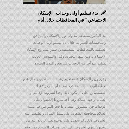
بدء تسليم أولى وحدات “الإسكان
الاجتماعي” في المحافظات خلال أيام
يبدأ الدكتور مصطفى مدبولي وزير الإسكان والمرافق
والمجتمعات العمرانية خلال أيام تسليم أولى الوحدات
السكنية بالمحافظات، للمستفيدين ضمن مشروع الإسكان
الإجتماعى, ومن بينها البحيرة، وقنا، والسويس، بجانب
تسليم عدد آخر من الوحدات في بعض المدن الجديدة.
وقرر وزير الإسكان إتاحة تغيير رغبات المستفيدين, حال عدم
تغطية الوحدات المتاحة في المدينة أو المركز لأعداد
المستفيدين, على أن يكون ذلك وفقا لشروط الإقامة, أو
العمل, أو جهة الميلاد, وهى أحد شروط الحصول على
الوحدات في المشروع, بمعنى إذا حجز المواطن فى مدينة
السلام بمحافظة القاهرة، على سبيل المثال, وانطبقت عليه
الشروط, ولكن لم يحصل على الوحدة نظرا لزيادة عدد من
تنطبق عليهم الشروط على عدد الوحدات المتاحة, فمن حقه