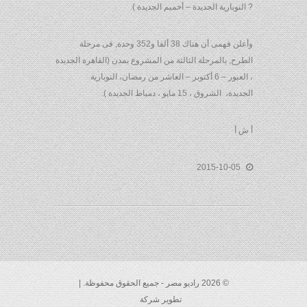
? النوبارية الجديدة – أخميم الجديدة ).
وأعلن فهمى أن هناك 38 ألفا و352 وحدة, فى مرحلة
الطرح, بالمرحلة الثالثة من المشروع بمدن (القاهرة الجديدة
، العبور – 6 أكتوبر – العاشر من رمضان، النوبارية
الجديدة، الشروق ، 15 مايو ، دمياط الجديدة ).
أ ش أ
2015-10-05
© 2026 راديو مصر - جميع الحقوق محفوظة. |
تطوير شركة