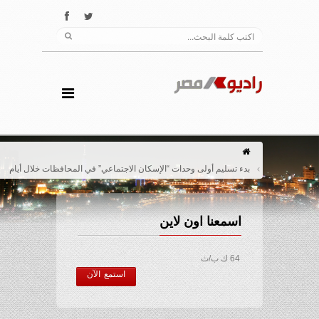
بدء تسليم أولى وحدات “الإسكان الاجتماعي” في المحافظات خلال أيام
اسمعنا اون لاين
64 ك ب/ث
استمع الآن