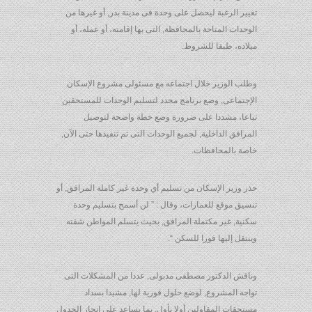
تغيير الرغبة ليحصل على وحدة فى مدينة بدر, أو غيرها من
الوحدات المتاحة بالمحافظة, التى بها إقامته، أو عمله، أو
ميلاده، طبقا للشروط.
وطلب الوزير خلال اجتماعه مع مسئولى مشروع الإسكان
الإجتماعى, وضع برنامج محدد لتسليم الوحدات للمستحقين
تباعا، مشددا على ضرورة وضع خطة واضحة لتوصيل
المرافق الداخلية, لجميع الوحدات التى تم تنفيذها حتى الآن,
خاصة بالمحافظات.
حذر وزير الإسكان من تسليم أي وحدة غير كاملة المرافق, أو
تنسيق موقع للعمارات، وقال : ” لن أسمح بتسليم وحدة
سكنية, غير مكتملة المرافق, بحيث يتسلم المواطن شقته
وينتقل إليها فورا للسكن “.
وناقش الدكتور مصطفى مدبولى, عددا من المشكلات التى
تواجه المشروع, لوضع حلول فورية لها, مشيدا بسداد
مستحقات المقاولين أولا بأول, بما يساعد على إنجاز الجدول