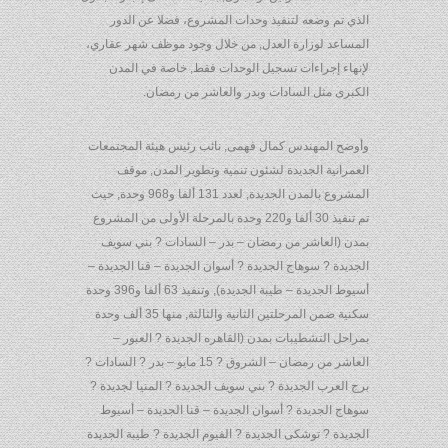
الذي تم وضعه لتنفيذ وحدات المشروع، فضلا عن الدور
المساعد لوزارة العدل, من خلال وجود موظف شهر عقاري،
لإنهاء إجراءات تسجيل الوحدات فقط, خاصة في المدن
الكبرى مثل السادات وبدر والعاشر من رمضان.
وأوضح المهندس كمال فهمى, نائب رئيس هيئة المجتمعات
العمرانية الجديدة لشئون تنمية وتطوير المدن, موقف
المشروع بالمدن الجديدة, لعدد 131 ألفا و968 وحدة, حيث
تم تنفيذ 30 ألفا و220 وحدة بالمرحلة الأولى من المشروع
بمدن (العاشر من رمضان – بدر – السادات ? بني سويف
الجديدة ? سوهاج الجديدة ? أسوان الجديدة – قنا الجديدة –
أسيوط الجديدة – طيبة الجديدة), وتنفيذ 63 ألفا و396 وحدة
سكنية ضمن المرحلتين الثانية والثالثة, منها 35 ألف وحدة
بمراحل التشطيبات بمدن (القاهره الجديدة ? العبور –
العاشر من رمضان – الشروق ? 15 مايو – بدر ? السادات ?
برج العرب الجديدة ? بني سويف الجديدة ? المنيا لجديدة ?
سوهاج الجديدة ? أسوان الجديدة – قنا الجديدة – أسيوط
الجديدة ? توشكى الجديدة ? الفيوم الجديدة ? طيبة الجديدة