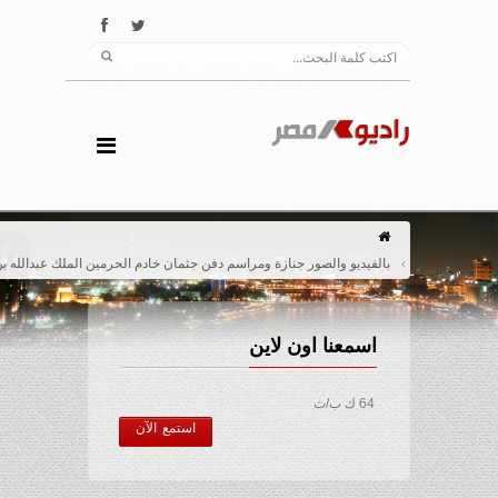
بالفيديو والصور جنازة ومراسم دفن جثمان خادم الحرمين الملك عبدالله بن عبدالعزيز
اسمعنا اون لاين
64 ك ب/ث
استمع الآن