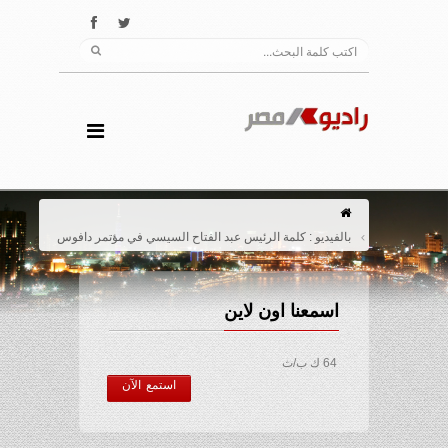
بالفيديو : كلمة الرئيس عبد الفتاح السيسي في مؤتمر دافوس
اسمعنا اون لاين
64 ك ب/ث
استمع الآن