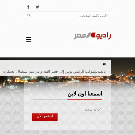
بالفيديو:موكب الرئيس بوتين إلي قصر القبة و مراسم استقبال عسكرية
اسمعنا اون لاين
64 ك ب/ث
استمع الآن