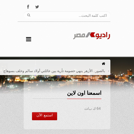
بالصور.. الأزهر ينهي خصومة ثأرية بين عائلتي أولاد سالم وخلف بسوهاج
اسمعنا اون لاين
64 ك ب/ث
استمع الآن