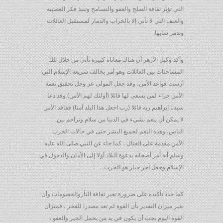
التي تؤثِر ثقافة الصلح والعفو والتسامح وتنبذ فكر العصبية
والعنف التي لا تأتي إلا بالخراب والدمار لمستقبل العائلات
وتدمر شابها.
وأكد وكيل الأزهر أن هناك معاناة كبيرة تأتى من خلال تلك
المشاحنات بين العائلات وهو أمر يخالف شريعة الإسلام التي
أرست قواعد الأمن، وقد جعل المولى عز وجل تحقيق نعمة
الأمن جزاء لمن يسعى لها قائلا (أولئك لهم الأمن) وقد دعا
سيدنا إبراهيم ربه قائلا (رب اجعل هذا البلد آمنا) ففاقد الأمن
لا يمكن أن ينعم بشيء في الدنيا من سلام وتراحم بين
الناس، وهذه النعم لجميع البشر حتى في حالات الحرب
الأمن مقدمة على القتال ، كما جاء عن النبي صلى الله عليه
وسلم أنه أمر أصحابه بدعوة البلاد أولا إلى الأمان والدخول في
الإسلام وجعل آخر خيار هو الحرب.
كما جدد تأكيده على ضرورة تغير ثقافة الثأروالخصومات وأن
نغير ميزان التقدير بأن القوة لم تعد مصدرا للفخر ، فميزان
القوة اليوم يجب أن يكون في يد من يحمل الخير والعفو ،