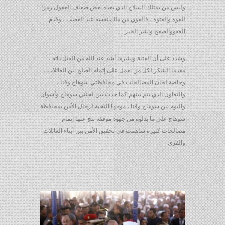
وليس من يمتلك السلاح الذي يعده بعض ضعاف العقول رمزا
للقوة والفتوة ، فالقوي من ملك نفسه عند الغضب ، وقدم
العفووالصفح ونشر الخير .
وشدد على أن الفتنة ونشرها أشد عند الله من القتل ذاته ،
مقدما الشكر لكل من يعمل على إتمام الصلح بين العائلات ،
وخاصة لجان المصالحات في محافظتي سوهاج وقنا ،
والتعاون الذي يتم بينهم كما حدث بين لجنتي سوهاج وأسوان
واليوم بين سوهاج وقنا ، موجها التحية لرجال الأمن بمحافظة
سوهاج على ما بذلوه من جهود موفقة نتج عنها إتمام
مصالحات كثيرة ساهمت في تحقيق الأمن بين أبناء العائلات
والقرى.