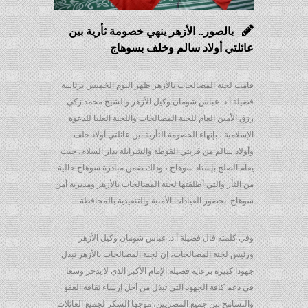
بالصور.. الأزهر ينهي خصومة ثأرية بين
عائلتي أولاد سالم وخلف بسوهاج
قامت لجنة المصالحات بالأزهر ظهر اليوم الخميس برئاسة
فضيلة أ.د. عباس شومان وكيل الأزهر والشيخ محمد زكي
رزق الأمين العام للجنة المصالحات واللجنة العليا للدعوة
الإسلامية ، بإنهاء الخصومة الثأرية بين عائلتي أولاد خلف
وأولاد سالم من قريتي القوطة والشرابلة بدار السلام، حيث
يقام الصلح بإستاد سوهاج ، وذلك ضمن مبادرة سوهاج خالية
من الثأر والتي أطلقتها لجنة المصالحات بالأزهر ومديرية أمن
سوهاج .بحضور القيادات الأمنية والتنفيذية بالمحافظة.
وفي كلمته قال فضيلة أ.د. عباس شومان وكيل الأزهر
ورئيس لجنة المصالحات، إن لجنة المصالحات بالأزهر تبذل
جهودا كبيرة برعاية فضيلة الإمام الأكبر الذي لا يدخر وسعا
في دعم كافة الجهود التي تبذل من أجل إرساء ثقافة العفو
والتسامح بين جميع المصريين، موجها الشكر لجميع العائلات