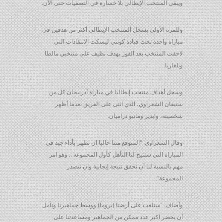
ويبقى المنتخب الإيطالي بلا خسارة في التصفيات حتى الآن.
وللمرة الأولى يسجل المنتخب الإيطالي أكثر من هدفين في
مباراة واحدة تحت قيادة كونتي ليسكت الانتقادات التي
لاحقت المنتخب بعد الفوز بهدف نظيف على منتخبي مالطا
وبلغاريا.
وسجل أهداف منتخب إيطاليا في مباراة أذربيجان كل من
ستيفان الشعراوي، الذي اثنى على الفريق بعدما أظهر
شخصيته، وايدير وماتيو دراميان.
وقال الشعراوي: “المتوقع مننا حاليا ان نظهر بأداء جيد في
المباراة التي ستتيح لنا التأهل كأول المجموعة .. وهو امر
مهم بالنسبة لنا أن نحقق نتيجة إيجابية وان نتصدر
المجموعة”.
وأضاف: “سنلعب على أرضنا (بروما) ووسط جماهيرنا ونأمل
أن يحضر اكبر عدد ممكن من الجماهير ومساعدتنا على