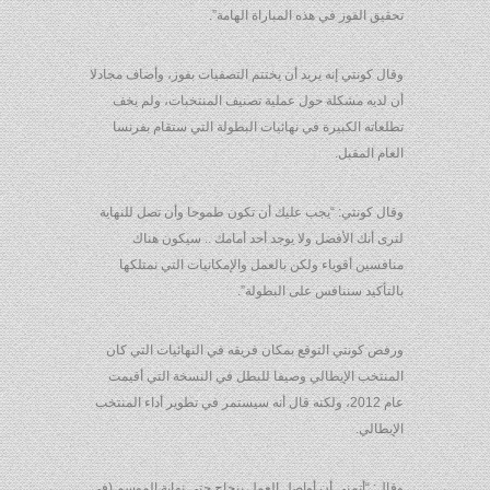
تحقيق الفوز في هذه المباراة الهامة”.
وقال كونتي إنه يريد أن يختتم التصفيات بفوز، وأضاف مجادلا
أن لديه مشكلة حول عملية تصنيف المنتخبات، ولم يخف
تطلعاته الكبيرة في نهائيات البطولة التي ستقام بفرنسا
العام المقبل.
وقال كونتي: “يجب عليك أن تكون طموحا وأن تصل للنهاية
لترى أنك الأفضل ولا يوجد أحد أمامك .. سيكون هناك
منافسين أقوياء ولكن بالعمل والإمكانيات التي نمتلكها
بالتأكيد سننافس على البطولة”.
ورفض كونتي التوقع بمكان فريقه في النهائيات التي كان
المنتخب الإيطالي وصيفا للبطل في النسخة التي أقيمت
عام 2012، ولكنه قال أنه سيستمر في تطوير أداء المنتخب
الإيطالي.
وقال: “أتمنى أن أواصل العمل بنجاح حتى نهاية الموسم (في