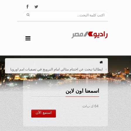
ايطاليا تبحث عن اختتام مثالي امام النرويج في تصفيات امم اوروبا
اسمعنا اون لاين
64 ك ب/ث
استمع الآن