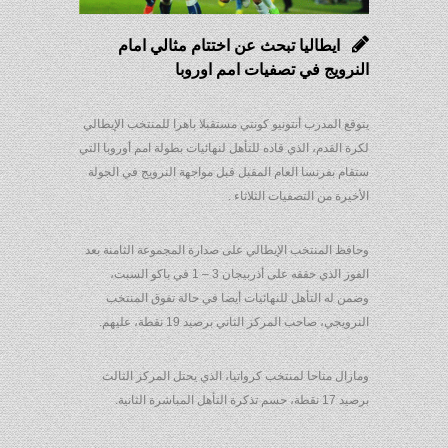
ايطاليا تبحث عن اختتام مثالي امام
النرويج في تصفيات امم اوروبا
يتوقع المدرب أنتونيو كونتي مستقبلا باهرا للمنتخب الإيطالي
لكرة القدم، الذي قاده للتأهل لنهائيات بطولة امم أوروبا التي
ستقام بفرنسا العام المقبل قبل مواجهة النرويج في الجولة
الأخيرة من التصفيات الثلاثاء .
وحافظ المنتخب الإيطالي على صدارة المجموعة الثامنة بعد
الفوز الذي حققه على أذربيجان 3 – 1 في باكو السبت،
وضمن له التأهل للنهائيات أيضا في حالة تفوق المنتخب
النرويجي، صاحب المركز الثاني برصيد 19 نقطة، عليهم.
ومازال متاحا لمنتخب كرواتيا، الذي يحتل المركز الثالث
برصيد 17 نقطة، حسم تذكرة التأهل المباشرة الثانية.