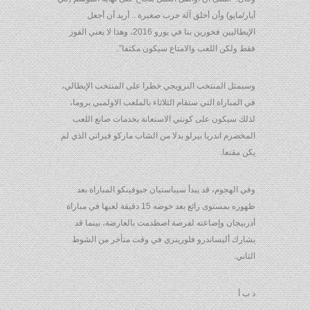
أيار/مايو) وأن أخلق آلة حرب صغيرة .. أريد أن أجعل
الإيطاليين فخورين بنا في يورو 2016، وهذا لا يعني الفوز
فقط ولكن اللعب والامتاع سيكون مكثفا”.
وسيمثل المنتخب النرويجي خطرا على المنتخب الإيطالي،
في المباراة التي ستقام الثلاثاء بالملعب الاولمبي بروما،
لذلك سيكون على كونتي الاستعانة بخدمات صانع اللعب
المخضرم اندريا بيرلو بدلا من الشاب ماركو فيراتي الذي لم
يكن مقنعا.
وفي الهجوم، قد يبدأ سيباستيان جيوفينكو المباراة بعد
ظهوره بمستوى رائع بعد خوضه 15 دقيقة لعبها في مباراة
أذربيجان وإضاعته لفرصة اصطدمت بالعارضة، بينما قد
يشارك أليساندرو فلورينزي في وقت متأخر من الشوط
الثاني.
د ب أ