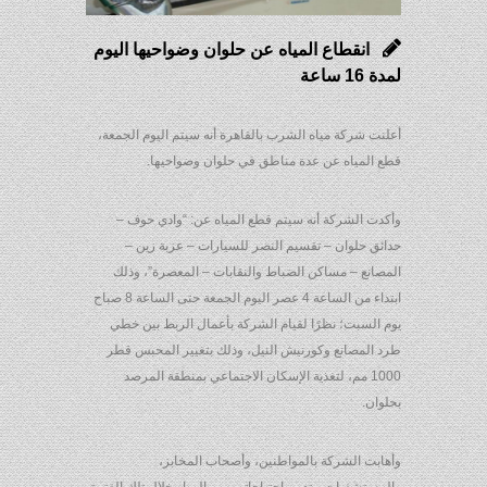
انقطاع المياه عن حلوان وضواحيها اليوم
لمدة 16 ساعة
أعلنت شركة مياه الشرب بالقاهرة أنه سيتم اليوم الجمعة،
قطع المياه عن عدة مناطق في حلوان وضواحيها.
وأكدت الشركة أنه سيتم قطع المياه عن: “وادي حوف –
حدائق حلوان – تقسيم النصر للسيارات – عزبة زين –
المصانع – مساكن الضباط والنقابات – المعصرة”، وذلك
ابتداء من الساعة 4 عصر اليوم الجمعة حتى الساعة 8 صباح
يوم السبت؛ نظرًا لقيام الشركة بأعمال الربط بين خطي
طرد المصانع وكورنيش النيل، وذلك بتغيير المحبس قطر
1000 مم، لتغذية الإسكان الاجتماعي بمنطقة المرصد
بحلوان.
وأهابت الشركة بالمواطنين، وأصحاب المخابز،