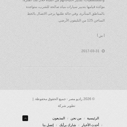
والمستشفيات، بتدبير احتياجاتهم من المياه خلال تلك الفترة،
مؤكدة قيامها بتدبير سيارات مياه صالحة للشرب، متواجدة
بالمناطق المتأثرة، وفي حالة طلبها يرجى الاتصال بالخط
الساخن 125 من التليفون الأرضي.
أ ش أ
2017-03-31
© 2026 راديو مصر - جميع الحقوق محفوظة. |
تطوير شركة
الرئيسية
من نحن
المذيعون
أحدث الأخبار
شارك برأيك
إتصل بنا