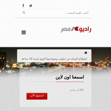
انقطاع المياه عن حلوان وضواحيها اليوم لمدة 16 ساعة
اسمعنا اون لاين
64 ك ب/ث
استمع الآن