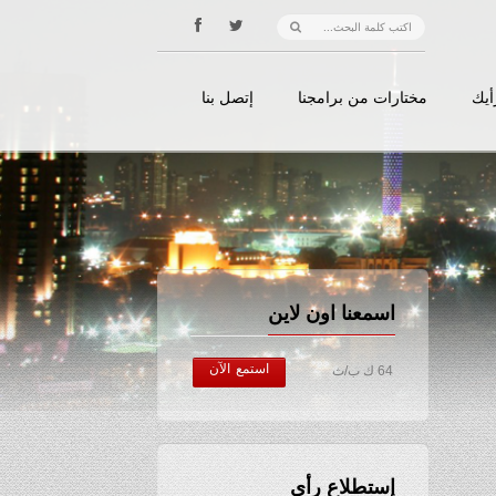
أيك
مختارات من برامجنا
إتصل بنا
اسمعنا اون لاين
استمع الآن
64 ك ب/ث
إستطلاع رأي