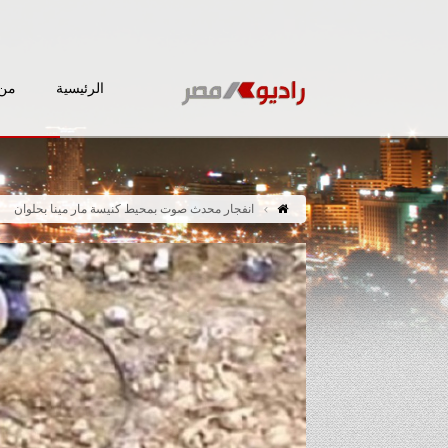
الرئيسية
من 
انفجار محدث صوت بمحيط كنيسة مار مينا بحلوان