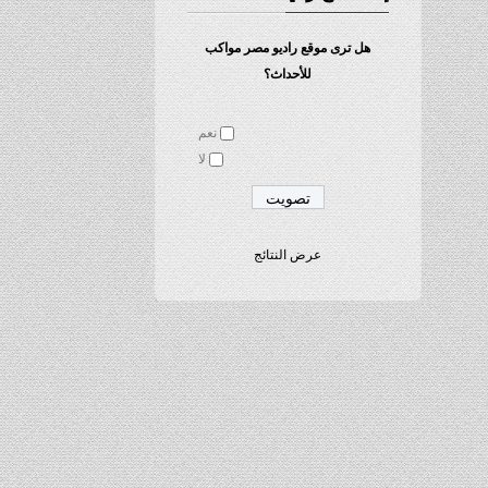
هل ترى موقع راديو مصر مواكب
للأحداث؟
نعم
لا
عرض النتائج