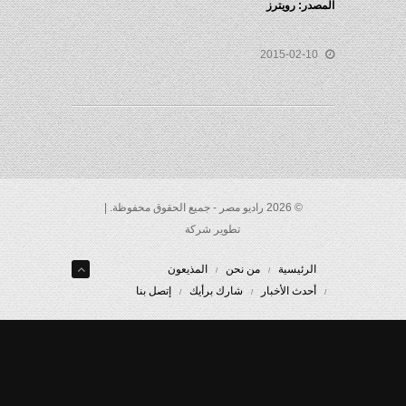
المصدر: رويترز
2015-02-10
© 2026 راديو مصر - جميع الحقوق محفوظة. |
تطوير شركة
الرئيسية
من نحن
المذيعون
أحدث الأخبار
شارك برأيك
إتصل بنا