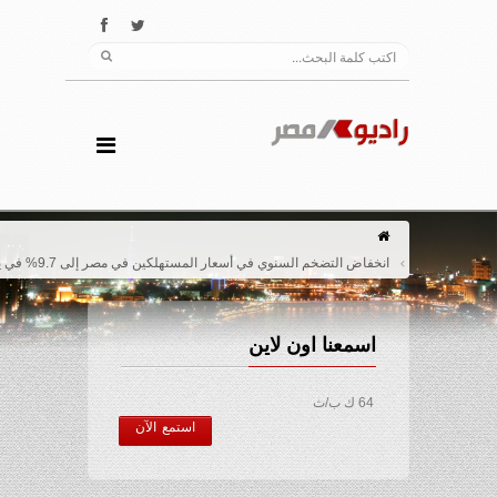
انخفاض التضخم السنوي في أسعار المستهلكين في مصر إلى 9.7% في يناير
اسمعنا اون لاين
64 ك ب/ث
استمع الآن