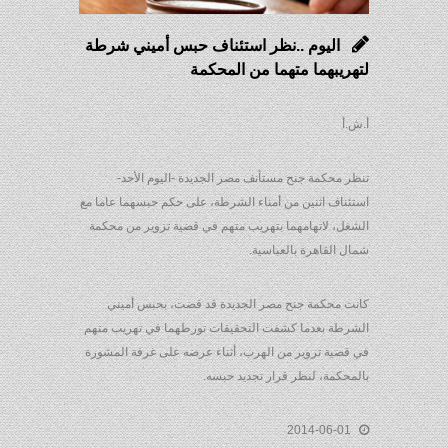
اليوم ..نظر استئناف حبس أميني شرطة
لتهريبهما متهما من المحكمة
أ.ش.أ
تنظر محكمة جنح مستأنف مصر الجديدة -اليوم الأحد-
استئناف اثنين من أمناء الشرطة، على حكم حبسهما عاما مع
الشغل، لاتهامهما بتهريب متهم في قضية تزوير من محكمة
شمال القاهرة بالعباسية.
كانت محكمة جنح مصر الجديدة قد قضت، بحبس أميني
الشرطة بعدما كشفت التحقيقات تورطهما في تهريب متهم
في قضية تزوير من الهرب، أثناء عرضه على غرفة المشورة
بالمحكمة، لنظر قرار تجديد حبسه.
2014-06-01