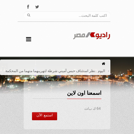
اليوم ..نظر استئناف حبس أميني شرطة لتهريبهما متهما من المحكمة
اسمعنا اون لاين
64 ك ب/ث
استمع الآن