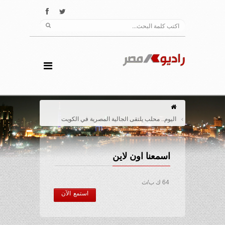
اليوم.. محلب يلتقى الجالية المصرية في الكويت
اسمعنا اون لاين
64 ك ب/ث
استمع الآن