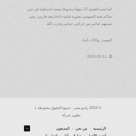
كما تضم القضية 22 متهمًا محبوسًا بصفة احتياطية في حين
يحاكم بقية المتهمين بصورة غيابية باعتبارهم هاربين، ومن
ضمنهم عناصر من حركتي حماس وحزب الله.
المصدر: وكالات أنباء
2015-02-11
© 2026 راديو مصر - جميع الحقوق محفوظة. |
تطوير شركة
الرئيسية
من نحن
المذيعون
أحدث الأخبار
شارك برأيك
إتصل بنا