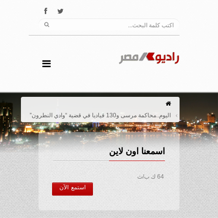
اليوم..محاكمة مرسى و130 قياديا في قضية “وادي النطرون”
اسمعنا اون لاين
64 ك ب/ث
استمع الآن