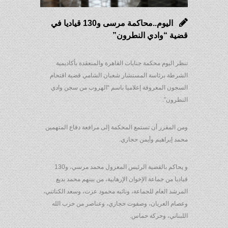
اليوم..محاكمة مرسى و130 قياديا في
قضية “وادي النطرون”
تنظر اليوم محكمة جنايات القاهرة والمنعقدة بأكاديمية
الشرطة برئاسة المستشار شعبان الشامي قضية اقتحام
السجون المعروفة إعلاميا باسم “الهروب من سجن وادي
النطرون”.
ومن المقرر أن تستمع المحكمة إلى مرافعة دفاع المتهمين
محمد إبراهيم وأيمن حجازي.
و يحاكم بالقضية الرئيس المعزول محمد مرسي، و130
قياديا من جماعة الإخوان الإرهابية، من بينهم محمد بديع
المرشد العام للجماعة، ونائبه محمود عزت، وسعد الكتاتني،
وعصام العريان، وصفوت حجازي، وعناصر من حزب الله
اللبناني، وحركة حماس.