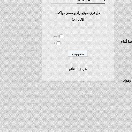
هل ترى موقع راديو مصر مواكب
للأحداث؟
نعم
اليوم الثلاثاء، إعادة محاكمة 73 متهما فى قضية أحداث ستاد بورسعيد والتي راح ضحيتها 74 شخصا أثناء
لا
عرض النتائج
ومواد