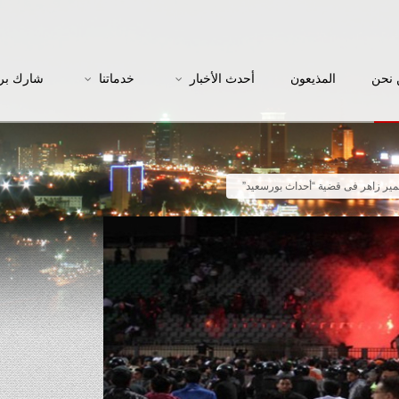
نحن
المذيعون
أحدث الأخبار
خدماتنا
شارك بر
مير زاهر فى قضية “أحداث بورسعيد”