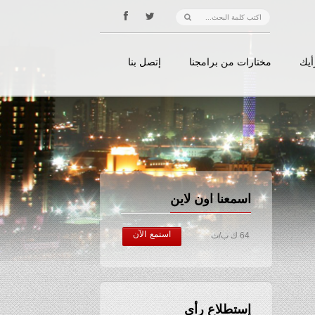
أيك
مختارات من برامجنا
إتصل بنا
اسمعنا اون لاين
استمع الآن
64 ك ب/ث
إستطلاع رأي