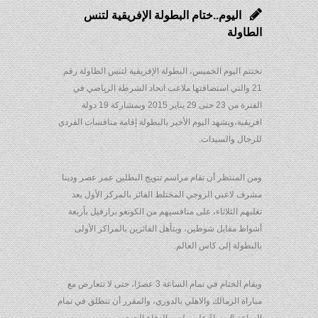
اليوم..ختام البطولة الإفريقية لتنس
الطاولة
تختتم اليوم الخميس، البطولة الإفريقية لتنس الطاولة رقم
21 والتي استضافتها ملاعب اتحاد الشرطة الرياضي في
الفترة من 23 حتى 29 يناير 2015 وبمشاركة 19 دولة
افريقية،ويشهد اليوم الأخير بالبطولة إقامة منافسات الفردي
للرجال والسيدات.
ومن المنتظر أن تقام مراسم تتويج البطلين عمر عصر ودينا
مشرف لاعبي الزوجي المختلط الفائز بالمركز الأول بعد
تغلبهم الثلاثاء، على منافسيهم من الكونغو برازفيل بأربعة
أشواط مقابل شوطين، ويتأهل الفائزين بالمراكز الأولى
بالبطولة إلى كاس العالم.
ويقام الختام في تمام الساعة 3 عصرًا، حتى لا تتعارض مع
مباراة الزمالك والاهلي بالدوري، والمقرر أن تنطلق في تمام