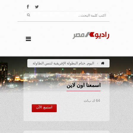
اليوم..ختام البطولة الإفريقية لتنس الطاولة
اسمعنا اون لاين
64 ك ب/ث
استمع الآن