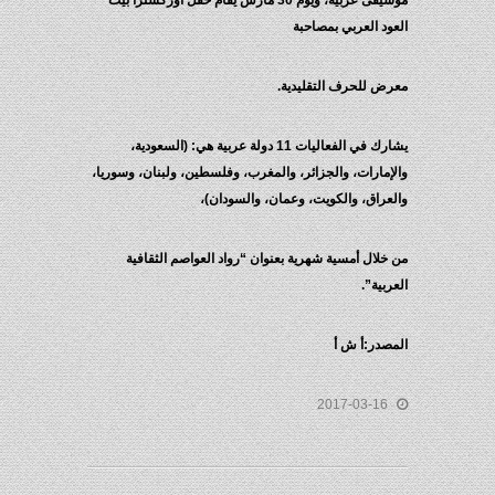
موسيقى عربية، ويوم 30 مارس يُقام حفل أوركسترا بيت
العود العربي بمصاحبة
معرض للحرف التقليدية.
يشارك في الفعاليات 11 دولة عربية هي: (السعودية،
والإمارات، والجزائر، والمغرب، وفلسطين، ولبنان، وسوريا،
والعراق، والكويت، وعمان، والسودان)،
من خلال أمسية شهرية بعنوان “رواد العواصم الثقافية
العربية”.
المصدر:أ ش أ
2017-03-16