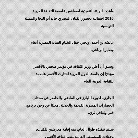
وأعدت الهيئة التنفيذية لصفاقس عاصمة الثقافة العربية
2016 احتفالية بحضور الفنان المصري خالد أبو النجا والممثلة
التونسية
عائشة بن أحمد، ويحيي حفل الختام الفنانة المصرية أنغام
وصابر الرباعي.
وسبق أن أعلن وزير الثقافة في مؤتمر صحفي بالأقصر
مؤخرًا إن جامعة الدول العربية اختارت الأقصر عاصمة
للثقافة العربية للعام
الجاري، لدورها البارز في الماضي والحاضر في مختلف
الحضارات المصرية القديمة والحديثة، معلنًا عن وجود برنامج
فني وثقافي ثري،
سيتم تنفيذه طوال العام، منه إقامة معرضين للكتاب،
وحفلات للموسيقي العربية بقصر ثقافة الأقصر.