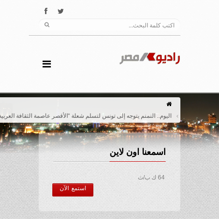
اليوم.. النمنم يتوجه إلى تونس لتسلم شعلة “الأقصر عاصمة الثقافة العربية”
اسمعنا اون لاين
64 ك ب/ث
استمع الآن