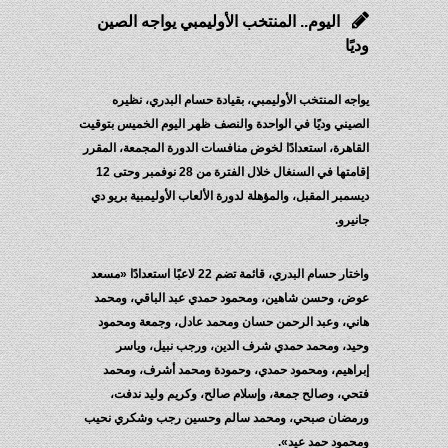
اليوم.. المنتخب الأوليمبي يواجه الصين
وديًا
يواجه المنتخب الأوليمبي، بقيادة حسام البدري، نظيره
الصيني وديًا في الواحدة والنصف ظهر اليوم الخميس بتوقيت
القاهرة، استعدادًا لخوض منافسات الدورة المجمعة، المقرر
إقامتها في السنغال خلال الفترة من 28 نوفمبر وحتى 12
ديسمبر المقبل، والمؤهلة لدورة الألعاب الأوليمبية بريو دي
جانيرو.
واختار حسام البدري، قائمة تضم 22 لاعبًا استعدادًا «مسعد
عوض، وحسن شاهين، ومحمود حمدي عبد الباقي، ومحمد
هاني، وعبد الرحمن حسان ومحمد عادل، وجمعة ومحمود
وحيد، ومحمد حمدي شرف الدين، ورجب نبيل، وياسر
إبراهيم، ومحمود حمدي، وحمودة ومحمد أشرف، ومحمد
فتحي، وصالح جمعة، وإسلام صالح، وكريم وليد ندفت،
ورمضان صبحي، ومحمد سالم وحسين رجب وشكري نحيب
ومحمود حمد عيد».