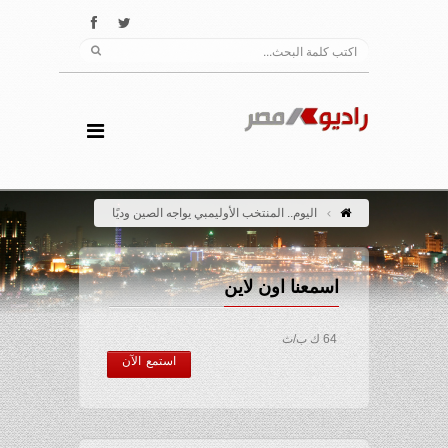
اليوم.. المنتخب الأوليمبي يواجه الصين وديًا
اسمعنا اون لاين
64 ك ب/ث
استمع الآن