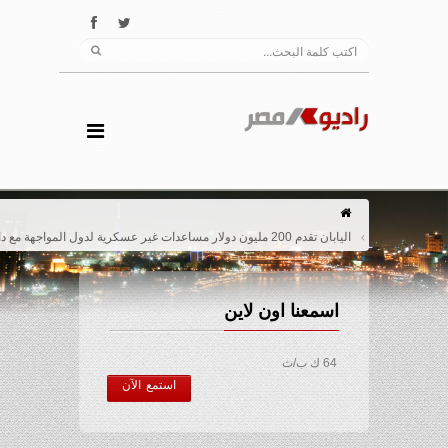
اليابان تقدم 200 مليون دولار مساعدات غير عسكرية لدول المواجهة مع داعش
اسمعنا اون لاين
64 ك ب/ث
استمع الآن