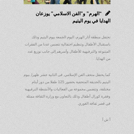
“الهرم” و”الفن الاسلامي” يوزعان
الهدايا في يوم اليتيم
تحتفل منطقة آثار الهرم، اليوم الجمعة بيوم اليتيم وذلك
باستقبال الأطفال وتنظيم احتفالية تتضمن عددا من الفقرات
المتنوعة والترفيهية للأطفال وأسرهم إلى جانب توزيع عدد
من الهدايا.
كما يحتفل متحف الفن الإسلامي, فى الثانية عشر ظهرا, بيوم
اليتيم بالحديقة المتحفية بحضور 125 طفلا من دور أيتام
مختلفة، وتتضمن مجموعة من الفعاليات والأنشطة الترفيهية
وفقرة كورال أطفال وذلك بالتعاون مع وزارة الثقافة ممثلة
في قصر ثقافة الغوري.
أ ش أ