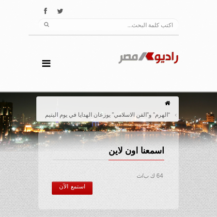
“الهرم” و”الفن الاسلامي” يوزعان الهدايا في يوم اليتيم
اسمعنا اون لاين
64 ك ب/ث
استمع الآن