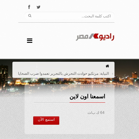
النيابة: مرتكبو حوادث التحرش بالتحرير تعمدوا ضرب الضحايا
اسمعنا اون لاين
64 ك ب/ث
استمع الآن