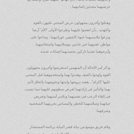
عرضيهما محدثين إصابتهما ,
وهتكوا وآخرون مجهولون عرض المجني عليهن بالقوة
والتهديد , بأن انقضوا عليهما وطرحوا الأولى “الأم” أرضا
ونزعوا ملابسيهما عنوة كاشفين عوراتيهما , وتداعوا على
مواطن عفتيهما غير عابئين بتوسلاتيهما واستغاثتيهما ,
وأبرحوهما تعذيبا تاركين بجسديهما إصابات عديدة.
وذكر أمر الإحالة أن المتهمين استعرضوا وآخرون مجهولون
القوة ولوحوا بالعنف وهددوا بهما واستخدموهما قبل المجني
عليها “إكرام” , بقصد ترويعها وابنتها وتخويفهما بإلحاق لأذى
بهما والتأثير فى إرادتهما لفرض سطوتهم عليهما مما تسبب
فى إلقاء الرعب فى نفسيهما وتكدير أمنيهما وتعريض
حياتهما وسلامتهما للخطر والمساس بحريتهما الشخصية
وشرفهما.
وقام فريق موسع من نيابة قصر النيابة برئاسة المستشار