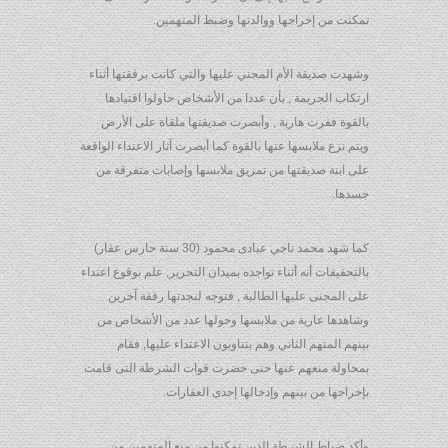
تمكنت من إخراجها ووالدتها وضبط المتهمين.
وشهدت صديقة الأم المجني عليها والتي كانت برفقتها أثناء
ارتكاب الجريمة , بأن عددا من الأشخاص حاولوا اقتيادها
بالقوة ففرت هاربة , وأبصرت صديقتها ملقاة على الأرض
ويتم نزع ملابسها عنها بالقوة كما أبصرت آثار الاعتداء الواقعة
على ابنة صديقتها من تمزيق ملابسها وإصابات متفرقة من
جسدها.
كما شهد محمد ناجي عبادى محمود (30 سنة حارس عقار)
بالتحقيقات أنه أثناء تواجده بميدان التحرير, علم بوقوع اعتداء
على المجنى عليها الطالبة , فتوجه لنجدتها رفقة آخرين
وشاهدها عارية من ملابسها وحولها عدد من الأشخاص من
بينهم المتهم الثاني وهم يتناوبون الاعتداء عليها, فقام
بمحاولة منعهم عنها حتى حضرت قوات الشرطة التى قامت
بإخراجها من بينهم وإدخالها إحدى العقارات.
وأكد ضباط الشرطة الذين تمكنوا من منع المتهمين من