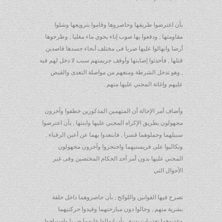
بأن اعترضوا طريقها وحاصروها وقاموا بترويعها وشلوا
مقاومتها , ودفعوا بها صوب إناء يحوي ماء مغليا , وطرحوها
أرضا وانهالوا عليها ضربا فى مختلف أنحاء جسدها قاصدين
قتلها , فأحدثوا إصابتها وأوقف جريمتهم سبب لا دخل لهم فيه
, وهو تدخل الشرطة ومنعهم من مواصلة التعدى والقبض
عليهم وإغاثة المجني عليها منهم .
وأضاف أمر الإحالة أن المتهمين المذكورين خطفوا وآخرون
مجهولون بطريق الإكراه المجني عليها وابنتها , بأن اعترضوا
سبيلهما وحملوهما قسرا , فابتعدوا بهما عن أعين الرقباء ,
وتكالبوا على فريستيهما واحتجزوا وآخرون مجهولون
المجني عليها بدون أمر أحد الحكام المختصين وفى غير
الأحوال التي
تصرح فيها القوانين واللوائح , بأن حاصروهما داخل حلقة
بشرية منهم , وحالوا دون مبارحتهما وقيدوا حركتيهما
وعذبوهما تعذيبات بدنية , بأن انهالوا عليهما ضربا واستباحوا