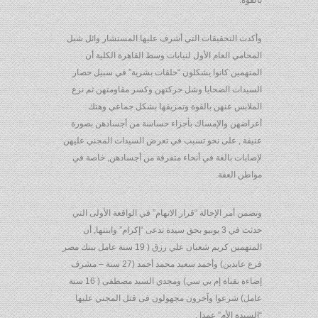
بالقوة.
وأكدت التحقيقات التي أشرف عليها المستشار وائل شبل
المحامي العام الأول لنيابات وسط القاهرة الكلية أن
المتهمين كانوا يشكلون “حلقات بشرية” في سبيل حصار
السيدات الضحايا وشل حركتهن وكسر مقاومتهن ثم نزع
الملابس عنهن بالقوة وتمزيقها بشكل جماعي وهتك
أعراضهن والإمساك بأجزاء حساسة من أجسادهن بصورة
عنيفة , على نحو تسبب في تعرض السيدات المجني عليهن
لإصابات بالغة في أنحاء متفرقة من أجسادهن, خاصة في
مواطن العفة.
وتضمن أمر الإحالة “قرار الاتهام” في الواقعة الأولى التي
حدثت في 3 يونيو بحق سيدة تدعى “إكرام” وابنتها, أن
المتهمين كريم شعبان علي رزق ( 19 سنة عامل ببنك مصر
فرع عابدين) وأحمد سعيد محمد أحمد (27 سنة – مشرف
إضاءة بقناة إم بي سي) ومجدي السيد مصطفى ( 16 سنة
عامل) شرعوا وآخرون مجهولون فى قتل المجني عليها
“السيدة الأم” عمدا ,