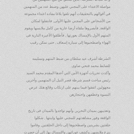
مواصلة الاعتداء على المجني عليهن وضبط عدد من المتهمين
في أقوالهم بالتحقيقات أنهم تلقوا بلاغا مفاده اعتداء مجموعة
من الأشخاص على المجني عليها الأولى, فانتقلوا لمكان
الواقعة, فأبصروها ملقاه أرضا عارية من كامل ملابسها ويقوم
المتهم الأول بالإمساك بعورتها , فأطلقوا الأعيرة النارية فى
الهواء واصطحبوها إلى سيارة إسعاف , حتى تمكن رقيب
الشرطة أشرف عيد سلطان من ضبط المتهم وتسليمه
للضابط محمد فتحي صاوى.
وأكدت تحريات أجهزة الأمن التي أعدها المقدم محمد السيد
رئيس مباحث قسم شرطة قصر النيل أن المتهمين وآخرين
مجهولين, اتفقوا فيما بينهم على ارتكاب وقائع هتك عرض
النسوة وخطفهن واحتجازهن
وتعذيبهن بميدان التحرير, وأنهم تواجدوا بالميدان فى تاريخ
الواقعة وفور مشاهدتهم للمجني عليها وابنتها , شكلوا
حلقتين بشريتين واصطحبوها إلى داخل الحلقتين, وقاموا
بنزع ملابسهن وكشف عوراتهن والإمساك بها, إلى أن حضرت