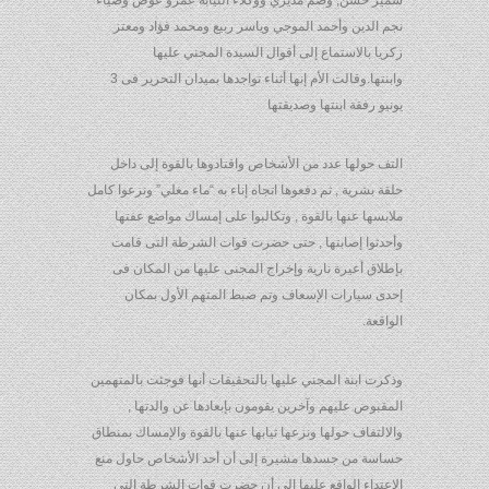
سمير حسن, وضم مديري ووكلاء النيابة عمرو عوض وضياء
نجم الدين وأحمد الموجي وياسر ربيع ومحمد فؤاد ومعتز
زكريا بالاستماع إلى أقوال السيدة المجني عليها
وابنتها.وقالت الأم إنها أثناء تواجدها بميدان التحرير فى 3
يونيو رفقة ابنتها وصديقتها
التف حولها عدد من الأشخاص واقتادوها بالقوة إلى داخل
حلقة بشرية , ثم دفعوها اتجاه إناء به “ماء مغلي” ونزعوا كامل
ملابسها عنها بالقوة , وتكالبوا على إمساك مواضع عفتها
وأحدثوا إصابتها , حتى حضرت قوات الشرطة التى قامت
بإطلاق أعيرة نارية وإخراج المجنى عليها من المكان فى
إحدى سيارات الإسعاف وتم ضبط المتهم الأول بمكان
الواقعة.
وذكرت ابنة المجني عليها بالتحقيقات أنها فوجئت بالمتهمين
المقبوض عليهم وآخرين يقومون بإبعادها عن والدتها ,
والالتفاف حولها ونزعها ثيابها عنها بالقوة والإمساك بمنطاق
حساسة من جسدها مشيرة إلى أن أحد الأشخاص حاول منع
الاعتداء الواقع عليها إلى أن حضرت قوات الشرطة التى