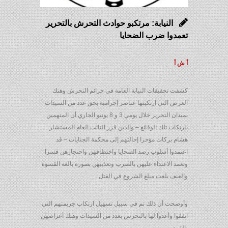
النيابة: مرتكبو حوادث التحرش بالتحرير
تعمدوا ضرب الضحايا
أ ش أ
كشفت تحقيقات النيابة العامة في جرائم التحرش وهتك
العرض التي ارتكبتها عناصر إجرامية بحق عدد من السيدات
بميدان التحرير خلال يومي 3 و 8 يونيو الجاري أن المتهمين
بارتكاب تلك الوقائع – والذين قرر النائب العام المستشار
هشام بركات مؤخرا إحالتهم إلى محكمة الجنايات – قد
اعتمدوا أسلوب رصد الضحايا واختطافهن واحتجازهن قسرا
وتعمد الاعتداء عليهن بالضرب وتعذيبهن بصورة بالغة القسوة
والعنف بلغت مبلغ الشروع في القتل .
وأوضحت أن ذلك تم في سبيل تسهيل ارتكاب جريمتهم التي
اتفقوا وأعدوا لها بالتحرش بعدد من السيدات وهتك أعراضهن