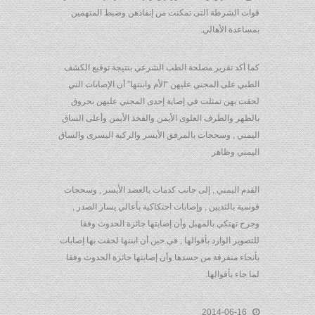
قوات الشرطة التى تمكنت من إنقاذهن وضبط المتهمين
بمساعدة الأهالي.
كما أكد تقرير مصلحة الطب الشرعي بنتيجة توقيع الكشف
الطبي على المجني عليهن “الأم وابنتها” أن الإصابات التي
لحقت بهن تمثلت في إصابة إحدى المجني عليهن بحروق
بالظهر والطرف العلوى الأيمن والفخذ الأيمن وأعلى الساق
اليمني , وسحجات بالمرفق الأيسر والركبة اليسرى والساق
اليمني وظاهر
القدم اليمني , إلى جانب كدمات بالعضد الأيسر , وسحجات
قوسية بالثديين , وإصابات احتكاكية بأعالي يسار الصدر ,
وجرح تهتكي بالمهبل وأن إصابتها جائزة الحدوث وفقا
للتصوير الوارد بأقوالها , في حين أن ابنتها لحقت بها إصابات
بأنحاء متفرقة من جسدها وأن إصابتها جائزة الحدوث وفقا
لما جاء بأقوالها.
2014-06-16