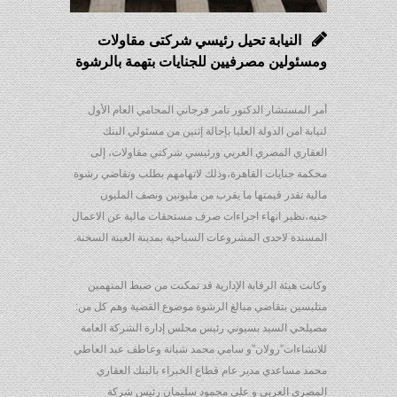
النيابة تحيل رئيسي شركتى مقاولات
ومسئولين مصرفيين للجنايات بتهمة بالرشوة
أمر المستشار الدكتور تامر فرجاني المحامي العام الأول
لنيابة امن الدولة العليا بإحالة إثنين من مسئولي البنك
العقاري المصري العربي ورئيسي شركتي مقاولات، إلى
محكمة جنايات القاهرة،وذلك لاتهامهم بطلب وتقاضي رشوة
مالية تقدر قيمتها ما يقرب من مليونين ونصف المليون
جنيه،نظير انهاء اجراءات صرف مستحقات مالية عن الاعمال
المسندة لاحدى المشروعات السياحية بمدينة العينة السخنة.
وكانت هيئة الرقابة الإدارية قد تمكنت من ضبط المتهمين
متلبسين بتقاضي مبالغ الرشوة موضوع القضية وهم كل من:
مصيلحي السيد بسيوني رئيس مجلس إدارة الشركة العامة
للانشاءات”رولان”و سامي محمد شبانة وعاطف عبد العاطي
محمد مساعدي مدير عام قطاع الخبراء بالبنك العقاري
المصري العربي و علي محمود سليمان رئيس شركة