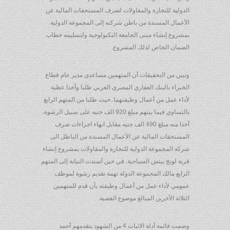
الدولية للتجارة والمقاولات لصرف المستحقات المالية عن
الأعمال المسندة من باطن شركته إلى المجموعة الدولية
بمشروع إنشاء مبنى الجامعة التكنولوجية ولتسليمه خطاب
الضمان الخاص لذلك المشروع.
وتبين من التحقيقات أن المتهمين مساعدي مدير عام قطاع
الخبراء بالبنك العقاري المصري العربي طلبا وأخذا عطية
لأداء عمل من أعمال وظيفتهما..حيث طلبا من المتهم الرابع
بالتساوي فيما بينهم مبلغ 920 الف جنيه على سبيل الرشوة،
أخذا منه مبلغ 490 الف جنيه مقابل انهاء اجراءات صرف
المستحقات المالية عن الأعمال المسندة من الباطل الى
شركة المجموعة الدولية للتجارة والمقاولات بمشروع إنشاء
قرية لونج بيتش السياحية..في حين أسندت النيابة إلى المتهم
الرابع مالك المجموعة الدولة تهمة تقديم رشوة لموظف
عمومي لأداء عمل من أعمال وظيفته بأن قدم للمتهمين
الثلاثة الآخرين المبالغ موضوع القضية.
وضمت قائمة أدلة الاثبات 4 من الشهود يتقدمهم أحمد