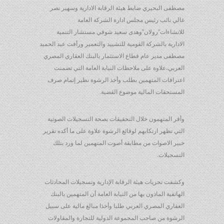
مصطفى البحيري ضابط هيئة الرقابة الادارية وسهير نصر
غالي نائب رئيس مجلس ادارة الشركة العامة
للانشاءات”رولان”وهدى سعيد شوقي مستشار التنمية
الادارية بالشركة القومية للتشييد والتعمير ورأفت عبد الحميد
مصطفى مدير عام قطاع الاستثمار بالبنك العقاري المصري
العربي،علاوة على ملاحظات النيابة العامة التي تضمنت
اعترافات المتهمين بطلب وأخذ الرشوة نظير إتمام صرف
المستحقات المالية موضوع القضية.
وأقر المتهمون خلال التحقيقات بصحة التسجيلات الصوتية
التي تظهر ارتكابهم لوقائع الرشوة علاوة على ما أكده تقرير
خبير الاصوات من مطابقة أصوت المتهمين لما ورد بتلك
التسجيلات.
وكشفت تحريات هيئة الرقابة الإدارية وتسجيلات المحادثات
الهاتفية الماذون بها من النيابة العامة أن المتهمين بالبنك
العقاري المصري العربي طلبا وأخذا مبالغ مالية على سبيل
الرشوة من صاحب المجموعة الدولية للتجارة والمقاولات