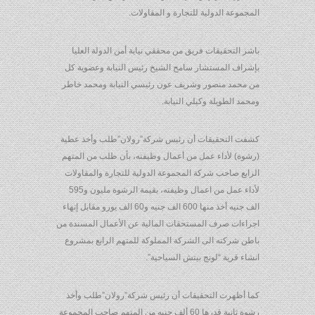
المجموعة الدولية للتجارة و المقاولات.
باشر التحقيقات فريق من محققي نيابة أمن الدولة العليا
بإشراف المستشار سامح الشيخ رئيس النيابة وعضوية كل
من محمد منصور وشريف عون رئيسي النيابة ومحمد خاطر
ومحمد الطويلة وكيلي النيابة.
كشفت التحقيقات أن رئيس شركة”رولان”طلب وأخذ عطية
(رشوة) لأداء عمل من أعمال وظيفته، بأن طلب من المتهم
الرابع صاحب شركة المجموعة الدولية للتجارة والمقاولات
لأداء عمل من اعمال وظيفته، بقيمة الرشوة مليون و595
الف جنيه أخذ منها 600 الف جنيه و60 الف يورو مقابل إنهاء
اجراءات صرف المستحقات المالية عن الأعمال المسندة من
باطن شركته الى الشركة المملوكة للمتهم الرابع بمشروع
انشاء قرية “لونج بيتش السياحية”.
كما أظهرت التحقيقات أن رئيس شركة”رولان”طلب وأخذ
رشوة ثانية قدرها 60 ألف جنيه من المتهم صاحب المجموعة