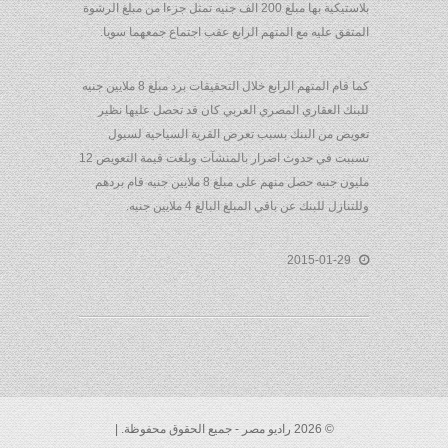
بلاستيكية بها مبلغ 200 الف جنيه تمثل جزءا من مبلغ الرشوة
المتفق عليه مع المتهم الرابع عقب اجتماع جمعهما سويا.
كما قام المتهم الرابع خلال التحقيقات برد مبلغ 8 ملايين جنيه
للبنك العقاري المصري العربي كان قد تحصل عليها نظير
تعويض من البنك بسبب تعرض القرية السياحية لسيول
تسببت في حدوث اضرار بالمنشآت وبلغت قيمة التعويض 12
مليون جنيه حصل منهم على مبلغ 8 ملايين جنيه قام بردهم
وللتنازل للبنك عن باقي المبلغ البالغ 4 ملايين جنيه.
2015-01-29
© 2026 راديو مصر - جميع الحقوق محفوظة. |