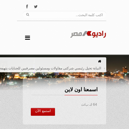
النيابة تحيل رئيسي شركتى مقاولات ومسئولين مصرفيين للجنايات بتهمة بالرشوة
اسمعنا اون لاين
64 ك ب/ث
استمع الآن