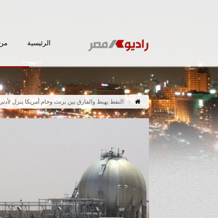
الرئيسية
من 
النفط يهبط والفارق بين برنت وخام أمريكا ينزل لأدنى