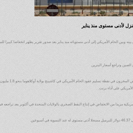
نزل لأدنى مستوى منذ يناير
لعالمي مزيج برنت نحو 4 % ليقل الفارق بينه وبين الخام الأمريكي إلى أدنى مستوياته منذ يناير بعد صدور تقرير يظهر انخفاضا كبيرا
الصين وتراجع أسعار البنزين.
غير أن تقريرا من شركة جينسكيب لمعلومات السوق قدر انخفاض ال
لأمريكي على أداء برنت.
ريكية مزيدا من الانخفاض في إنتاج النفط الصخري بالولايات المتحدة في أكتوبر بعد تراجعه ف