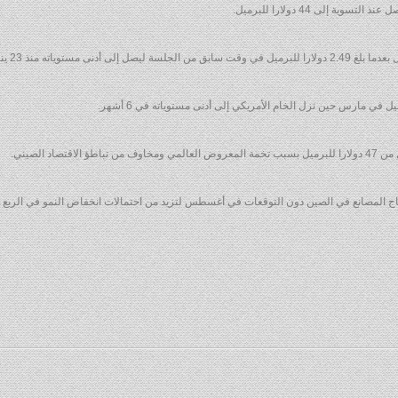
في الصين دون التوقعات في أغسطس لتزيد من احتمالات انخفاض النمو في الربع الثالث عن 7 % للمرة الأولى منذ الأ