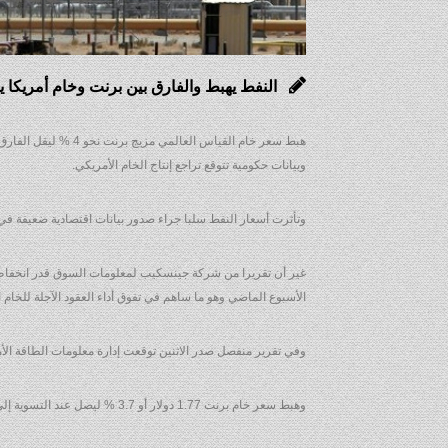
النفط يهبط والفارق بين برنت وخام أمريكا ي
هبط سعر خام القياس ا
وبيانات حكومية تتوقع تراجع إنتاج الخام الأمريكي.
وتأثرت أسعار النفط سلبا جراء صدور بيانات اقتصادية ضعيفة في 
الأسبوع الماضي وهو ما ساهم في تفوق أداء العقود الآجلة للخام ا
وفي تقرير منفصل صدر الاثنين توقعت إدارة معلومات الطاقة الأم
وهبط سعر خام برنت 1.77 دولار أو 3.7 % ليصل عند التسوية إلى 46.37 دولار للبرميل مسجلا أدنى مستوى له عند التسوية في أسبوعين.