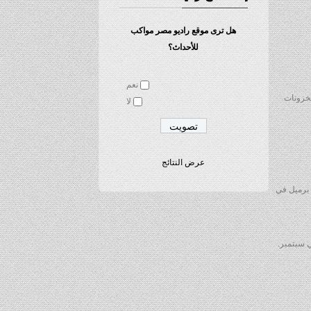
هل ترى موقع راديو مصر مواكب
للأحداث؟
نعم
 للمخزونات
لا
عرض النتائج
مخزون في نقطة تسليم عقود الخام الأمريكي في كاشينج بولاية أوكلاهوما بنحو 1.8 مليون برميل في
ي سبتمبر.