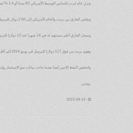
ونزل خام غرب تكساس الوسيط الأمريكي 63 سنتا أو 1.4 % ليصل عند التسوية إلى 44 دولارا للبرميل.
وتقلص الفارق بين برنت والخام الأمريكي إلى 2.60 دولار للبرميل بعدما بلغ 2.49 دولارا للبرميل في وقت سابق من الجلسة ليصل إلى أدنى مستوياته منذ 23 يناير.
وسجل الفارق أعلى مستوى له في 14 شهرا عند 13 دولارا للبرميل في مارس حين نزل الخام الأمريكي إلى أدنى مستوياته في 6 أشهر.
وهوى برنت من فوق 117 دولارا للبرميل في يونيو 2014 إلى أقل من 47 دولارا للبرميل بسبب تخمة المعروض العالمي ومخاوف من تباطؤ الاقتصاد الصيني.
وانخفض النفط الاثنين أيضا بعدما جاءت بيانات نمو الاستثمار وإنتاج المصانع 
رويترز
2015-09-15