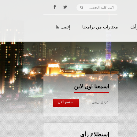
أيك
مختارات من برامجنا
إتصل بنا
اسمعنا اون لاين
استمع الآن
64 ك ب/ث
إستطلاع رأي