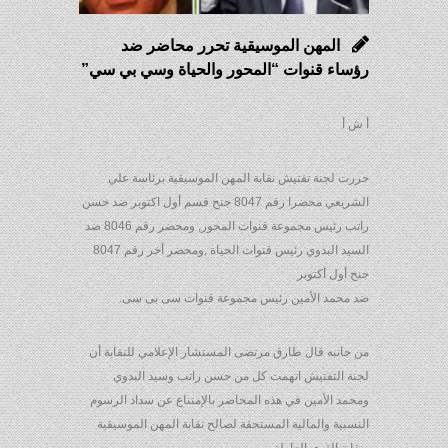
المهن الموسيقية تحرر محاضر ضد
رؤساء قنوات “المحور والحياة وسي بي سي”
أ ش أ
حررت لجنة تفتيش نقابة المهن الموسيقية برئاسة علي
الشريعي محضرا رقم 8047 جنح قسم أول اكتوبر ضد حسن
راتب رئيس مجموعة قنوات المحور, ومحضر رقم 8046 ضد
السيد البدوي رئيس قنوات الحياة ,ومحضر أخر رقم 8047
جنح أول أكتوبر
ضد محمد الأمين رئيس مجموعة قنوات سى بى سى.
من جانبه قال طارق مرتضى المستشار الإعلامي للنقابة أن
لجنة التفتيش اتهمت كل من حسن راتب وسيد البدوي
ومحمد الأمين في هذه المحاضر بالإمتناع عن سداد الرسوم
النسبية والمالية المستحقة لصالح نقابة المهن الموسيقية