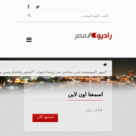
المهن الموسيقية تحرر محاضر ضد رؤساء قنوات “المحور والحياة وسي بي سي”
اسمعنا اون لاين
64 ك ب/ث
استمع الآن