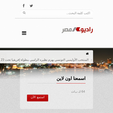
المنتخب الأوليمبي التونسي يهزم نظيره الزامبي ببطولة إفريقيا تحت 23 عاما
اسمعنا اون لاين
64 ك ب/ث
استمع الآن