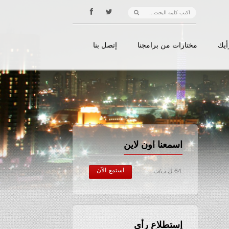
أيك
مختارات من برامجنا
إتصل بنا
اسمعنا اون لاين
استمع الآن
64 ك ب/ث
إستطلاع رأي