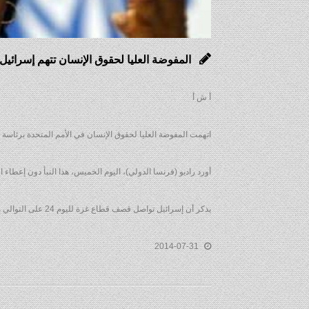
المفوضة العليا لحقوق الإنسان تتهم إسرائيل 
أ ش أ
اتهمت المفوضة العليا لحقوق الإنسان في الأمم المتحدة برئاسة نا
أورد راديو (فرنسا الدولي)، اليوم الخميس، هذا النبأ دون إعطاء 
يذكر أن إسرائيل تواصل قصف قطاع غزة لليوم 24 على التوالي مما أدى إلى مقتل 1363 شخصا وإصابة نحو 7680 أخرين في قطاع غزة.
2014-07-31