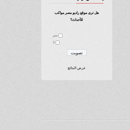
هل ترى موقع راديو مصر مواكب
للأحداث؟
نعم
لا
عرض النتائج