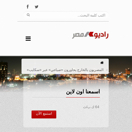
المصريون بالخارج يحاورون «صباحي» عبر «سكايب»
اسمعنا اون لاين
64 ك ب/ث
استمع الآن